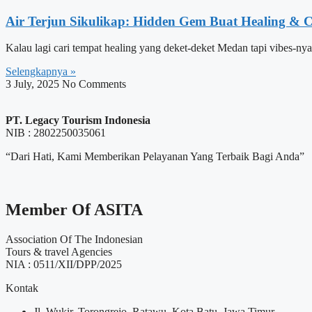
Air Terjun Sikulikap: Hidden Gem Buat Healing & 
Kalau lagi cari tempat healing yang deket-deket Medan tapi vibes-nya
Selengkapnya »
3 July, 2025
No Comments
PT. Legacy Tourism Indonesia
NIB : 2802250035061
“Dari Hati, Kami Memberikan Pelayanan Yang Terbaik Bagi Anda”
Member Of ASITA
Association Of The Indonesian
Tours & travel Agencies
NIA : 0511/XII/DPP/2025
Kontak
Jl. Wukir, Torongrejo, Ratawu, Kota Batu, Jawa Timur