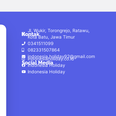
Jl. Wukir, Torongrejo, Ratawu,
Kontak
Kota Batu, Jawa Timur
0341511099
082331507864
indonesia.holiday92@gmail.com
Indonesiaholiday.co.id
Social Media
Indonesia Holiday
Indonesia Holiday