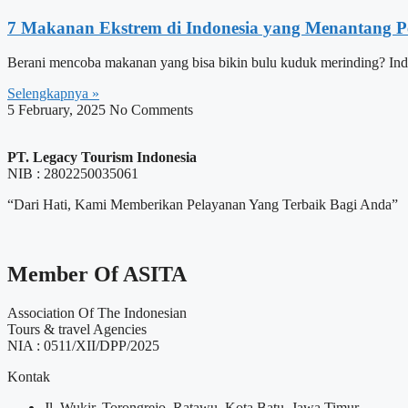
7 Makanan Ekstrem di Indonesia yang Menantang P
Berani mencoba makanan yang bisa bikin bulu kuduk merinding? Ind
Selengkapnya »
5 February, 2025
No Comments
PT. Legacy Tourism Indonesia
NIB : 2802250035061
“Dari Hati, Kami Memberikan Pelayanan Yang Terbaik Bagi Anda”
Member Of ASITA
Association Of The Indonesian
Tours & travel Agencies
NIA : 0511/XII/DPP/2025
Kontak
Jl. Wukir, Torongrejo, Ratawu, Kota Batu, Jawa Timur