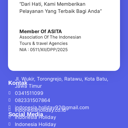
“Dari Hati, Kami Memberikan
Pelayanan Yang Terbaik Bagi Anda”
Member Of ASITA
Association Of The Indonesian
Tours & travel Agencies
NIA : 0511/XII/DPP/2025
Jl. Wukir, Torongrejo, Ratawu, Kota Batu,
Kontak
Jawa Timur
0341511099
082331507864
indonesia.holiday92@gmail.com
Indonesiaholiday.co.id
Social Media
Indonesia Holiday
Indonesia Holiday