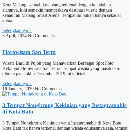
Kota Malang, sebuah kota yang terkenal dengan keindahan
alamnya, kini semakin memperkaya destinasi wisata dengan
kehadiran Malang Smart Arena. Tempat ini bukan hanya sekadar
arena
Selengkapnya »
3 April, 2024
No Comments
Florawisata San Terra
Wisata Baru di Pujon yang Menawarkan Berbagai Spot Foto
Kekinian Florawisata San Terra, Tempat wisata yang masih baru
dibuka pada akhir Desember 2019 ini terletak
Selengkapnya »
16 January, 2020
No Comments
3 Tempat Nongkrong Kekinian yang Instagramable
di Kota Batu
3 Tempat Nongkrong Kekinian yang Instagramable di Kota Batu
Kota Batu tak hanya terkenal dengan wisata edukasinya saja, tempat