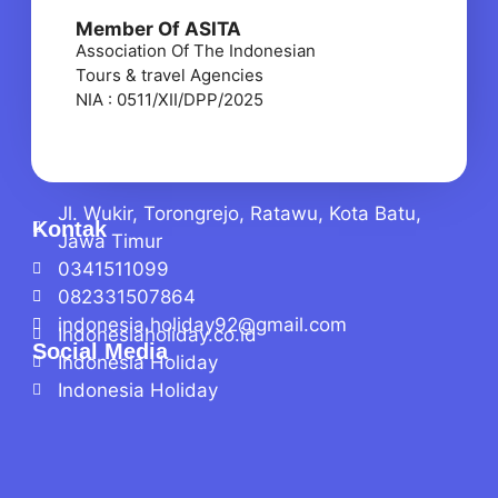
Member Of ASITA
Association Of The Indonesian
Tours & travel Agencies
NIA : 0511/XII/DPP/2025
Jl. Wukir, Torongrejo, Ratawu, Kota Batu,
Kontak
Jawa Timur
0341511099
082331507864
indonesia.holiday92@gmail.com
Indonesiaholiday.co.id
Social Media
Indonesia Holiday
Indonesia Holiday