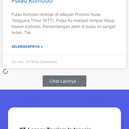
Pulau Komodo
Pulau Komodo terletak di wilayah Provinsi Nusa
Tenggara Timur (NTT). Pulau itu menjadi tempat hidup
hewan komodo. Pemandangan alam di pulau ini sangat
indah. Tak
SELENGKAPNYA »
23 July, 2018
No Comments
Lihat Lainnya ..