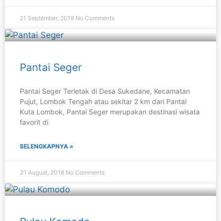
21 September, 2018
No Comments
Pantai Seger
Pantai Seger Terletak di Desa Sukedane, Kecamatan
Pujut, Lombok Tengah atau sekitar 2 km dari Pantai
Kuta Lombok, Pantai Seger merupakan destinasi wisata
favorit di
SELENGKAPNYA »
31 August, 2018
No Comments