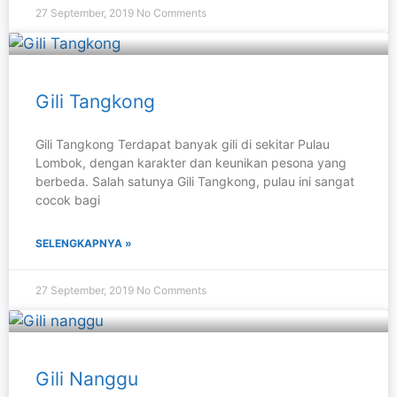
27 September, 2019
No Comments
Gili Tangkong
Gili Tangkong Terdapat banyak gili di sekitar Pulau
Lombok, dengan karakter dan keunikan pesona yang
berbeda. Salah satunya Gili Tangkong, pulau ini sangat
cocok bagi
SELENGKAPNYA »
27 September, 2019
No Comments
Gili Nanggu