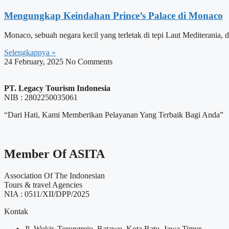
Mengungkap Keindahan Prince’s Palace di Monaco
Monaco, sebuah negara kecil yang terletak di tepi Laut Mediterania, 
Selengkapnya »
24 February, 2025
No Comments
PT. Legacy Tourism Indonesia
NIB : 2802250035061
“Dari Hati, Kami Memberikan Pelayanan Yang Terbaik Bagi Anda”
Member Of ASITA
Association Of The Indonesian
Tours & travel Agencies
NIA : 0511/XII/DPP/2025
Kontak
Jl. Wukir, Torongrejo, Ratawu, Kota Batu, Jawa Timur