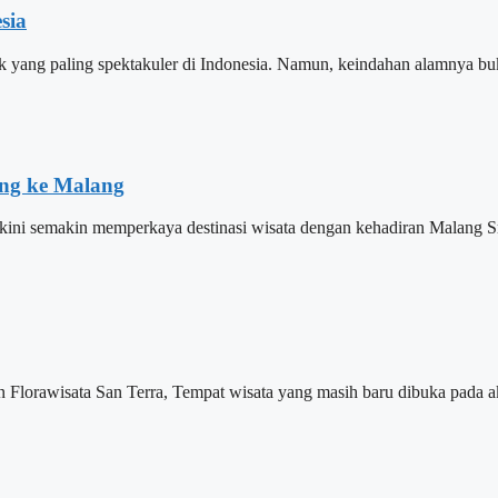
sia
 yang paling spektakuler di Indonesia. Namun, keindahan alamnya buka
ung ke Malang
kini semakin memperkaya destinasi wisata dengan kehadiran Malang S
Florawisata San Terra, Tempat wisata yang masih baru dibuka pada ak