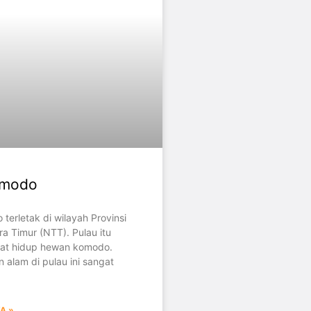
omodo
terletak di wilayah Provinsi
a Timur (NTT). Pulau itu
at hidup hewan komodo.
alam di pulau ini sangat
A »