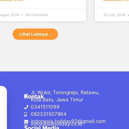
August, 2018
No Comments
23 July, 2018
Lihat Lainnya ..
Jl. Wukir, Torongrejo, Ratawu,
Kontak
Kota Batu, Jawa Timur
0341511099
082331507864
indonesia.holiday92@gmail.com
Indonesiaholiday.co.id
Social Media