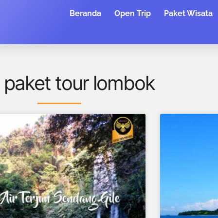
Beranda
Open Trip
Paket Wisata
 paket tour lombok