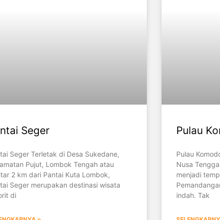
ntai Seger
Pulau K
tai Seger Terletak di Desa Sukedane,
Pulau Komodo 
amatan Pujut, Lombok Tengah atau
Nusa Tenggar
itar 2 km dari Pantai Kuta Lombok,
menjadi temp
tai Seger merupakan destinasi wisata
Pemandangan 
rit di
indah. Tak
ENGKAPNYA »
SELENGKAPNY