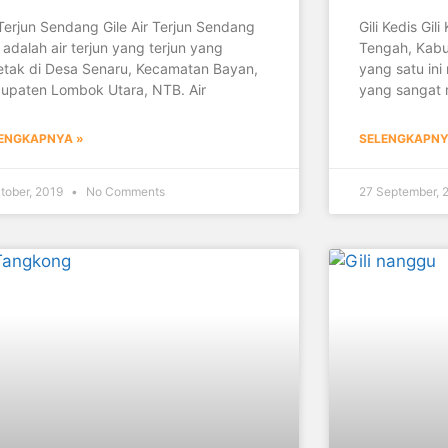
 Terjun Sendang Gile Air Terjun Sendang
Gili Kedis Gil
e adalah air terjun yang terjun yang
Tengah, Kabu
letak di Desa Senaru, Kecamatan Bayan,
yang satu in
upaten Lombok Utara, NTB. Air
yang sangat 
ENGKAPNYA »
SELENGKAPNY
tober, 2019
No Comments
27 September, 