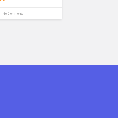
No Comments