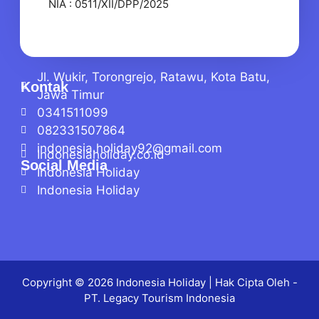
NIA : 0511/XII/DPP/2025
Jl. Wukir, Torongrejo, Ratawu, Kota Batu,
Kontak
Jawa Timur
0341511099
082331507864
indonesia.holiday92@gmail.com
Indonesiaholiday.co.id
Social Media
Indonesia Holiday
Indonesia Holiday
Copyright © 2026
Indonesia Holiday
| Hak Cipta Oleh -
PT. Legacy Tourism Indonesia