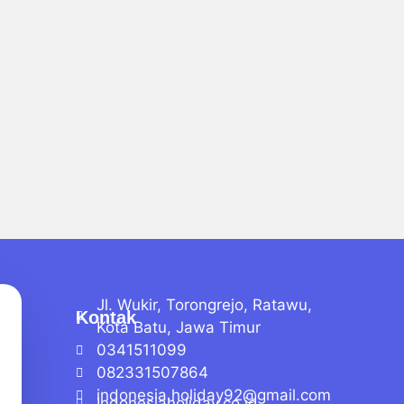
Jl. Wukir, Torongrejo, Ratawu,
Kontak
Kota Batu, Jawa Timur
0341511099
082331507864
indonesia.holiday92@gmail.com
Indonesiaholiday.co.id