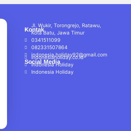
Jl. Wukir, Torongrejo, Ratawu,
Kontak
Kota Batu, Jawa Timur
0341511099
082331507864
indonesia.holiday92@gmail.com
Indonesiaholiday.co.id
Social Media
Indonesia Holiday
Indonesia Holiday