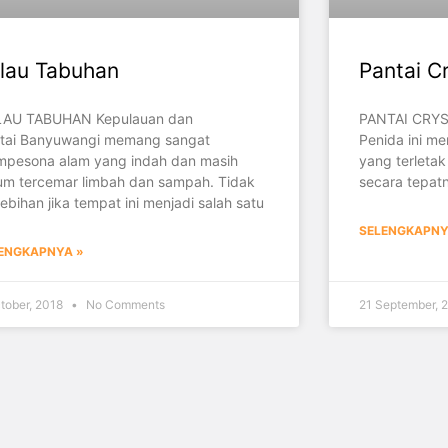
lau Tabuhan
Pantai C
AU TABUHAN Kepulauan dan
PANTAI CRYS
tai Banyuwangi memang sangat
Penida ini m
pesona alam yang indah dan masih
yang terletak 
um tercemar limbah dan sampah. Tidak
secara tepatn
lebihan jika tempat ini menjadi salah satu
SELENGKAPNY
ENGKAPNYA »
tober, 2018
No Comments
21 September, 