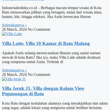
Indonesiaholiday.co.id – Berbagai macam tempat wisata di Kota
Batu menawarkan pilihan yang beragam, mulai dari wisata alam,
buatan, hits, hingga edukasi. Jika Anda berencana liburan
Selengkapnya »
26 March, 2024
No Comments
Villa Latte, Villa 10 Kamar di Batu Malang
Apakah Anda sedang merencanakan liburan yang santai namun
mewah di kota Batu? Jika iya, maka Villa Latte adalah destinasi
yang sempurna untuk Anda. Terletak di
Selengkapnya »
26 March, 2024
No Comments
Villa Jeruk J1, Villa dengan Kolam View
Pegunungan di Batu
Kota Batu dengan keindahan alamnya yang menakjubkan dan udara
yang segar, adalah lokasi yang sempurna untuk berlibur bersama