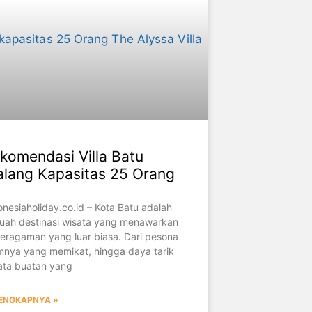
komendasi Villa Batu
lang Kapasitas 25 Orang
onesiaholiday.co.id – Kota Batu adalah
uah destinasi wisata yang menawarkan
eragaman yang luar biasa. Dari pesona
mnya yang memikat, hingga daya tarik
ata buatan yang
ENGKAPNYA »