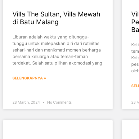
Villa The Sultan, Villa Mewah
Vi
di Batu Malang
Pe
Ba
Liburan adalah waktu yang ditunggu-
tunggu untuk melepaskan diri dari rutinitas
Ket
sehari-hari dan menikmati momen berharga
tem
bersama keluarga atau teman-teman
Kot
terdekat. Salah satu pilihan akomodasi yang
pes
ole
SELENGKAPNYA »
SEL
28 March, 2024
No Comments
28 