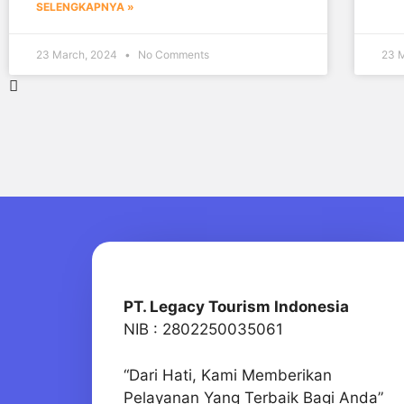
SELENGKAPNYA »
23 March, 2024
No Comments
23 
PT. Legacy Tourism Indonesia
NIB : 2802250035061
“Dari Hati, Kami Memberikan
Pelayanan Yang Terbaik Bagi Anda”