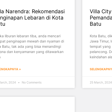
lla Narendra: Rekomendasi
Villa Cit
nginapan Lebaran di Kota
Pemanda
tu
Batu
ika liburan lebaran tiba, anda mencari
Kota Batu, di
pat penginapan mewah dan nyaman di
Jawa Timur, I
a Batu, tak ada yang bisa menandingi
tempat yang
ona dan kenyamanan yang ditawarkan
pelancong. D
h
keindahan a
ENGKAPNYA »
SELENGKAPNY
March, 2024
No Comments
25 March, 202