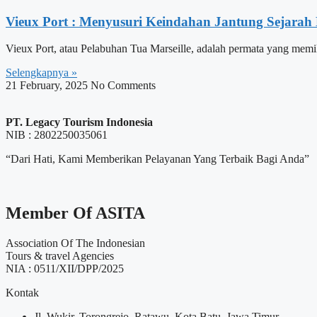
Vieux Port : Menyusuri Keindahan Jantung Sejarah 
Vieux Port, atau Pelabuhan Tua Marseille, adalah permata yang mem
Selengkapnya »
21 February, 2025
No Comments
PT. Legacy Tourism Indonesia
NIB : 2802250035061
“Dari Hati, Kami Memberikan Pelayanan Yang Terbaik Bagi Anda”
Member Of ASITA
Association Of The Indonesian
Tours & travel Agencies
NIA : 0511/XII/DPP/2025
Kontak
Jl. Wukir, Torongrejo, Ratawu, Kota Batu, Jawa Timur