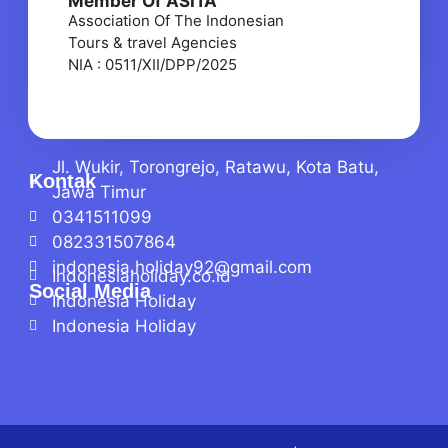
Member Of ASITA
Association Of The Indonesian
Tours & travel Agencies
NIA : 0511/XII/DPP/2025
Jl. Wukir, Torongrejo, Ratawu, Kota Batu,
Kontak
Jawa Timur
0341511099
082331507864
indonesia.holiday92@gmail.com
Indonesiaholiday.co.id
Social Media
Indonesia Holiday
Indonesia Holiday