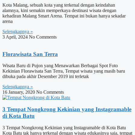
Kota Malang, sebuah kota yang terkenal dengan keindahan
alamnya, kini semakin memperkaya destinasi wisata dengan
kehadiran Malang Smart Arena. Tempat ini bukan hanya sekadar
arena
Selengkapnya »
3 April, 2024
No Comments
Florawisata San Terra
Wisata Baru di Pujon yang Menawarkan Berbagai Spot Foto
Kekinian Florawisata San Terra, Tempat wisata yang masih baru
dibuka pada akhir Desember 2019 ini terletak
Selengkapnya »
16 January, 2020
No Comments
3 Tempat Nongkrong Kekinian yang Instagramable
di Kota Batu
3 Tempat Nongkrong Kekinian yang Instagramable di Kota Batu
Kota Batu tak hanya terkenal dengan wisata edukasinya saja, tempat