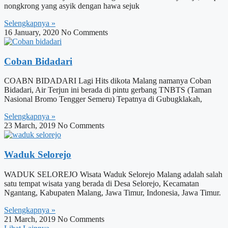
nongkrong yang asyik dengan hawa sejuk
Selengkapnya »
16 January, 2020
No Comments
Coban Bidadari
COABN BIDADARI Lagi Hits dikota Malang namanya Coban
Bidadari, Air Terjun ini berada di pintu gerbang TNBTS (Taman
Nasional Bromo Tengger Semeru) Tepatnya di Gubugklakah,
Selengkapnya »
23 March, 2019
No Comments
Waduk Selorejo
WADUK SELOREJO Wisata Waduk Selorejo Malang adalah salah
satu tempat wisata yang berada di Desa Selorejo, Kecamatan
Ngantang, Kabupaten Malang, Jawa Timur, Indonesia, Jawa Timur.
Selengkapnya »
21 March, 2019
No Comments