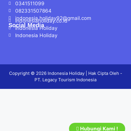
0341511099
082331507864
indonesia.holiday92@gmail.com
Indonesiaholiday.co.id
Social Media
Indonesia Holiday
Indonesia Holiday
Copyright © 2026
Indonesia Holiday
| Hak Cipta Oleh -
PT. Legacy Tourism Indonesia
Hubungi Kami !