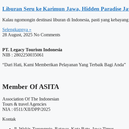
Liburan Seru ke Karimun Jawa, Hidden Paradise J
Kalau ngomongin destinasi liburan di Indonesia, pasti yang kebayan
Selengkapnya »
28 August, 2025
No Comments
PT. Legacy Tourism Indonesia
NIB : 2802250035061
“Dari Hati, Kami Memberikan Pelayanan Yang Terbaik Bagi Anda”
Member Of ASITA
Association Of The Indonesian
Tours & travel Agencies
NIA : 0511/XII/DPP/2025
Kontak
Jl. Wukir, Torongrejo, Ratawu, Kota Batu, Jawa Timur