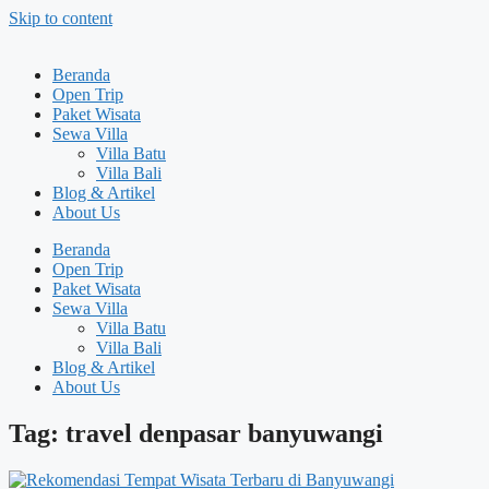
Skip to content
Beranda
Open Trip
Paket Wisata
Sewa Villa
Villa Batu
Villa Bali
Blog & Artikel
About Us
Beranda
Open Trip
Paket Wisata
Sewa Villa
Villa Batu
Villa Bali
Blog & Artikel
About Us
Tag: travel denpasar banyuwangi