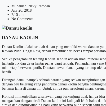
Muhamad Rizky Ramdan
July 26, 2018
7:15 am
No Comments
DANAU KAOLIN
Danau Kaolin adalah sebuah danau yang memiliki warna daratan yang
Kawah Putih Tinggi Raja, danau terbentuk dari bekas tempat perta
Sedikit pengetahuan tentang Kaolin. Kaolin adalah suatu mineral sebag
hantarlistrik dan daya hantar panas yang rendah. Pemandangan yang 
mini tetapi berwarna putih. Daratan bawah danau yang tertutup oleh ai
bersih.
Ditengah danau nampak sebuah daratan yang seakan menghubungan a
dengan bau belerang yang panorama danau kaolin bangka belitungmeny
berlama-lama di danau ini. Untuk airnya pun tergolong aman, karena 
Kondisi ini menjadikan wisatawan yang berkunjung tidak hanya bisa
mengatakan dengan air di Danau kaolin ini kulit jadi lebih halus da
airnya dan dinding-dinding batu yang berwarna putih seperti salju