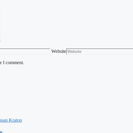
Website
me I comment.
on