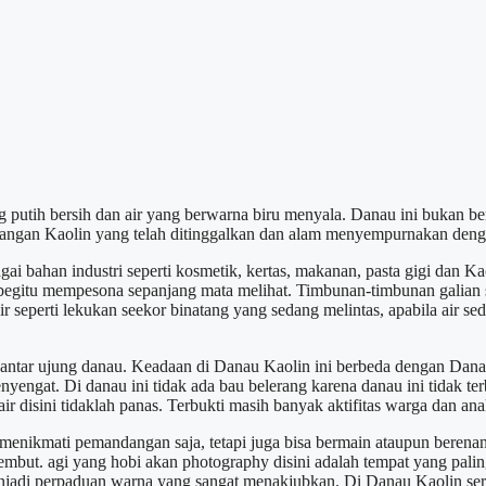
 putih bersih dan air yang berwarna biru menyala. Danau ini bukan b
mbangan Kaolin yang telah ditinggalkan dan alam menyempurnakan den
ai bahan industri seperti kosmetik, kertas, makanan, pasta gigi dan Kao
begitu mempesona sepanjang mata melihat. Timbunan-timbunan galian se
r seperti lekukan seekor binatang yang sedang melintas, apabila air seda
ntar ujung danau. Keadaan di Danau Kaolin ini berbeda dengan Danau
engat. Di danau ini tidak ada bau belerang karena danau ini tidak t
air disini tidaklah panas. Terbukti masih banyak aktifitas warga dan 
 menikmati pemandangan saja, tetapi juga bisa bermain ataupun berena
n lembut. agi yang hobi akan photography disini adalah tempat yang pa
 menjadi perpaduan warna yang sangat menakjubkan. Di Danau Kaolin s