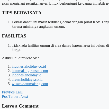
akan menjalani pernikahanya. Untuk berkunjung ke danau ini lebih ny
TIPS BERWISATA
Lokasi danau ini masih terbilang dekat dengan pusat Kota T
karena minimnya angkutan umum.
FASILITAS
Tidak ada fasilitas umum di area danau karena area ini belum 
harga.
Artikel ini direview oleh :
indonesiaholiday.co.id
batumalangtransco.com
indonesiaholiday.id
dreamholidays.co.id
wisata-batumalang.com
Prev
Pos Lalu
Pos Terbaru
Next
Leave a Comment