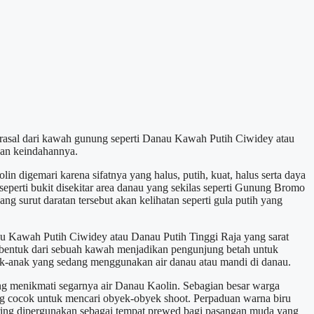
erasal dari kawah gunung seperti Danau Kawah Putih Ciwidey atau
gan keindahannya.
lin digemari karena sifatnya yang halus, putih, kuat, halus serta daya
perti bukit disekitar area danau yang sekilas seperti Gunung Bromo
ng surut daratan tersebut akan kelihatan seperti gula putih yang
 Kawah Putih Ciwidey atau Danau Putih Tinggi Raja yang sarat
erbentuk dari sebuah kawah menjadikan pengunjung betah untuk
anak-anak yang sedang menggunakan air danau atau mandi di danau.
ng menikmati segarnya air Danau Kaolin. Sebagian besar warga
ling cocok untuk mencari obyek-obyek shoot. Perpaduan warna biru
ering dipergunakan sebagai tempat prewed bagi pasangan muda yang