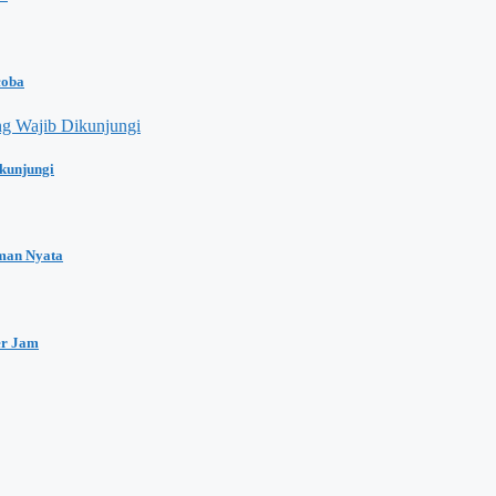
coba
kunjungi
man Nyata
er Jam