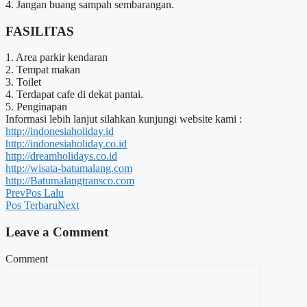
4. Jangan buang sampah sembarangan.
FASILITAS
1. Area parkir kendaran
2. Tempat makan
3. Toilet
4. Terdapat cafe di dekat pantai.
5. Penginapan
Informasi lebih lanjut silahkan kunjungi website kami :
http://indonesiaholiday.id
http://indonesiaholiday.co.id
http://dreamholidays.co.id
http://wisata-batumalang.com
http://Batumalangtransco.com
Prev
Pos Lalu
Pos Terbaru
Next
Leave a Comment
Comment