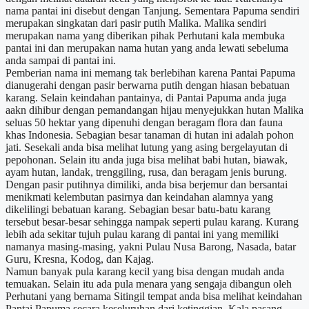
nama pantai ini disebut dengan Tanjung. Sementara Papuma sendiri
merupakan singkatan dari pasir putih Malika. Malika sendiri
merupakan nama yang diberikan pihak Perhutani kala membuka
pantai ini dan merupakan nama hutan yang anda lewati sebeluma
anda sampai di pantai ini.
Pemberian nama ini memang tak berlebihan karena Pantai Papuma
dianugerahi dengan pasir berwarna putih dengan hiasan bebatuan
karang. Selain keindahan pantainya, di Pantai Papuma anda juga
aakn dihibur dengan pemandangan hijau menyejukkan hutan Malika
seluas 50 hektar yang dipenuhi dengan beragam flora dan fauna
khas Indonesia. Sebagian besar tanaman di hutan ini adalah pohon
jati. Sesekali anda bisa melihat lutung yang asing bergelayutan di
pepohonan. Selain itu anda juga bisa melihat babi hutan, biawak,
ayam hutan, landak, trenggiling, rusa, dan beragam jenis burung.
Dengan pasir putihnya dimiliki, anda bisa berjemur dan bersantai
menikmati kelembutan pasirnya dan keindahan alamnya yang
dikelilingi bebatuan karang. Sebagian besar batu-batu karang
tersebut besar-besar sehingga nampak seperti pulau karang. Kurang
lebih ada sekitar tujuh pulau karang di pantai ini yang memiliki
namanya masing-masing, yakni Pulau Nusa Barong, Nasada, batar
Guru, Kresna, Kodog, dan Kajag.
Namun banyak pula karang kecil yang bisa dengan mudah anda
temuakan. Selain itu ada pula menara yang sengaja dibangun oleh
Perhutani yang bernama Sitingil tempat anda bisa melihat keindahan
Pantai Papuma secara keseluruhan dari ketinggian. Kala pasang