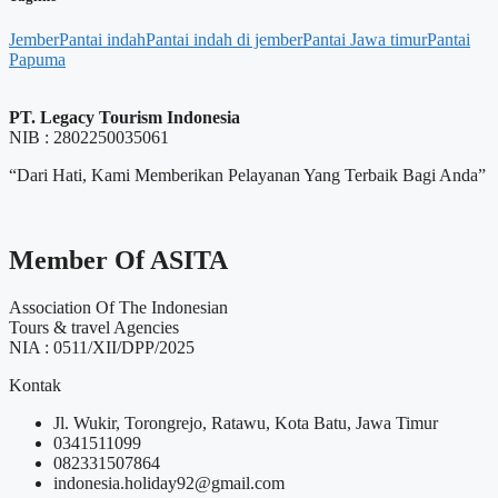
Jember
Pantai indah
Pantai indah di jember
Pantai Jawa timur
Pantai
Papuma
PT. Legacy Tourism Indonesia
NIB : 2802250035061
“Dari Hati, Kami Memberikan Pelayanan Yang Terbaik Bagi Anda”
Member Of ASITA
Association Of The Indonesian
Tours & travel Agencies
NIA : 0511/XII/DPP/2025
Kontak
Jl. Wukir, Torongrejo, Ratawu, Kota Batu, Jawa Timur
0341511099
082331507864
indonesia.holiday92@gmail.com