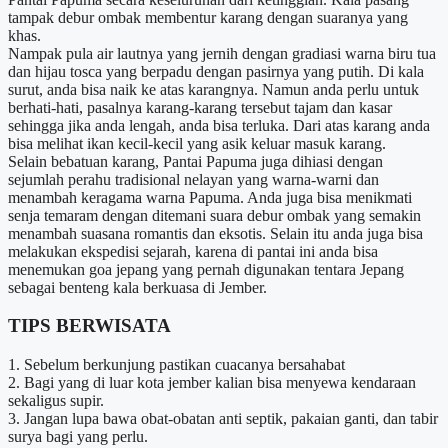
tampak debur ombak membentur karang dengan suaranya yang
khas.
Nampak pula air lautnya yang jernih dengan gradiasi warna biru tua
dan hijau tosca yang berpadu dengan pasirnya yang putih. Di kala
surut, anda bisa naik ke atas karangnya. Namun anda perlu untuk
berhati-hati, pasalnya karang-karang tersebut tajam dan kasar
sehingga jika anda lengah, anda bisa terluka. Dari atas karang anda
bisa melihat ikan kecil-kecil yang asik keluar masuk karang.
Selain bebatuan karang, Pantai Papuma juga dihiasi dengan
sejumlah perahu tradisional nelayan yang warna-warni dan
menambah keragama warna Papuma. Anda juga bisa menikmati
senja temaram dengan ditemani suara debur ombak yang semakin
menambah suasana romantis dan eksotis. Selain itu anda juga bisa
melakukan ekspedisi sejarah, karena di pantai ini anda bisa
menemukan goa jepang yang pernah digunakan tentara Jepang
sebagai benteng kala berkuasa di Jember.
TIPS BERWISATA
1. Sebelum berkunjung pastikan cuacanya bersahabat
2. Bagi yang di luar kota jember kalian bisa menyewa kendaraan
sekaligus supir.
3. Jangan lupa bawa obat-obatan anti septik, pakaian ganti, dan tabir
surya bagi yang perlu.