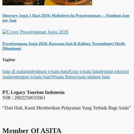
Itinerary Jogja 1 Hari 2026: Malioboro ke Prawirotaman — Panduan Jam
per Jam
Prawirotaman Jogja 2026: Kawasan Seni & Kuliner Tersembunyi Wajib
Dikunjungi
Tagline
batu di malang
destinasi wisata batu
Kota wisata batu
tempat rekreasi
malang
tempat wisata batu
Wisata Batu
wisata malang batu
PT. Legacy Tourism Indonesia
NIB : 2802250035061
“Dari Hati, Kami Memberikan Pelayanan Yang Terbaik Bagi Anda”
Member Of ASITA