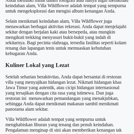
Anda memiliki minat dalam fotografi atau hanya ingin menikmati
keindahan alam, Villa Wildflower adalah tempat yang sempurna
untuk mengeksplorasi dan mengisi album kenangan Anda.
Selain menikmati keindahan alam, Villa Wildflower juga
menawarkan berbagai aktivitas rekreasi. Anda dapat menjelajahi
sekitar dengan berjalan kaki atau bersepeda, atau mungkin
mengikuti trekking menyusuri bukit-bukit yang indah di
sekitarnya. Bagi pecinta olahraga, tersedia fasilitas seperti kolam
renang dan lapangan tenis untuk memuaskan kebutuhan
kebugaran Anda.
Kuliner Lokal yang Lezat
Setelah seharian beraktivitas, Anda dapat bersantai di restoran
villa yang menyajikan hidangan lezat. Nikmati hidangan khas
Jawa Timur yang autentik, atau cicipi hidangan internasional
yang tersajikan dengan cita rasa yang istimewa. Dan juga
restoran ini menawarkan pemandangan yang menakjubkan,
sehingga Anda dapat menikmati makanan sambil menikmati
panorama alam sekitar.
Villa Wildflower adalah tempat yang sempurna untuk
menghabiskan liburan yang tenang dan penuh keindahan.
Pengalaman menginap di sini akan memberikan kenangan tak