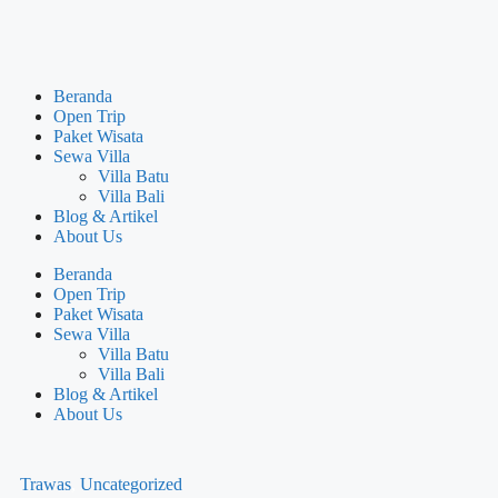
Beranda
Open Trip
Paket Wisata
Sewa Villa
Villa Batu
Villa Bali
Blog & Artikel
About Us
Beranda
Open Trip
Paket Wisata
Sewa Villa
Villa Batu
Villa Bali
Blog & Artikel
About Us
Trawas
,
Uncategorized