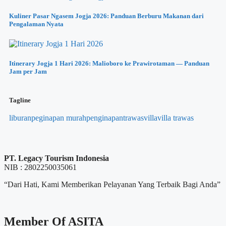
Kuliner Pasar Ngasem Jogja 2026: Panduan Berburu Makanan dari
Pengalaman Nyata
Itinerary Jogja 1 Hari 2026: Malioboro ke Prawirotaman — Panduan
Jam per Jam
Tagline
liburan
peginapan murah
penginapan
trawas
villa
villa trawas
PT. Legacy Tourism Indonesia
NIB : 2802250035061
“Dari Hati, Kami Memberikan Pelayanan Yang Terbaik Bagi Anda”
Member Of ASITA