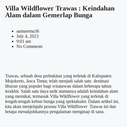
Villa Wildflower Trawas : Keindahan
Alam dalam Gemerlap Bunga
aamarema36
July 4, 2023
9:01 am
No Comments
Trawas, sebuah desa perbukitan yang terletak di Kabupaten
Mojokerto, Jawa Timur, telah menjadi salah satu destinasi
liburan yang populer bagi wisatawan dalam beberapa tahun
terakhir. Salah satu daya tarik utamanya adalah keindahan alam
yang memikat, termasuk Villa Wildflower yang terletak di
tengah-tengah kebun bunga yang spektakuler. Dalam artikel ini,
kita akan menjelajahi pesona Villa Wildflower Trawas ini dan
betapa menakjubkannya pengalaman menginap di sana.