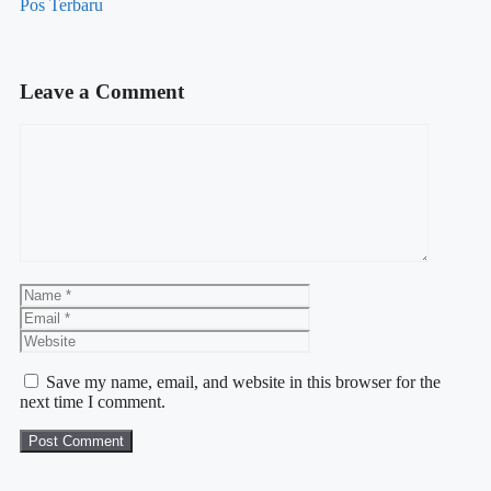
Pos Terbaru
Leave a Comment
Save my name, email, and website in this browser for the
next time I comment.