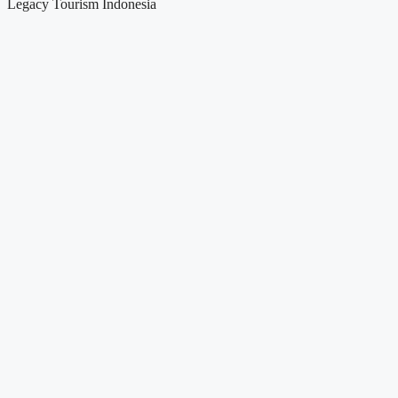
Legacy Tourism Indonesia