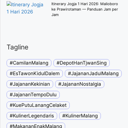
Itinerary Jogja 1 Hari 2026: Malioboro
ke Prawirotaman — Panduan Jam per
Jam
Tagline
#CamilanMalang
#DepotHanTjwanSing
#EsTawonKidulDalem
#JajananJadulMalang
#JajananKekinian
#JajananNostalgia
#JajananTempoDulu
#KuePutuLanangCelaket
#KulinerLegendaris
#KulinerMalang
#MakananEnakMalang