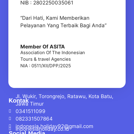
NIB : 2802250035061
“Dari Hati, Kami Memberikan
Pelayanan Yang Terbaik Bagi Anda”
Member Of ASITA
Association Of The Indonesian
Tours & travel Agencies
NIA : 0511/XII/DPP/2025
Jl. Wukir, Torongrejo, Ratawu, Kota Batu,
Kontak
Jawa Timur
0341511099
082331507864
indonesia.holiday92@gmail.com
Indonesiaholiday.co.id
Social Media