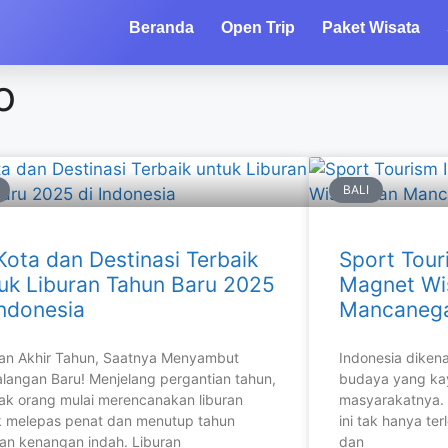
Beranda
Open Trip
Paket Wisata
o
BALI
Kota dan Destinasi Terbaik
Sport Tour
uk Liburan Tahun Baru 2025
Magnet Wi
Indonesia
Mancaneg
ran Akhir Tahun, Saatnya Menyambut
Indonesia diken
langan Baru! Menjelang pergantian tahun,
budaya yang ka
ak orang mulai merencanakan liburan
masyarakatnya. 
k melepas penat dan menutup tahun
ini tak hanya te
an kenangan indah. Liburan
dan