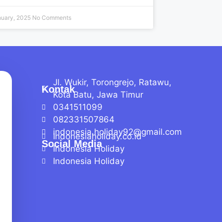
nuary, 2025
No Comments
Jl. Wukir, Torongrejo, Ratawu,
Kontak
Kota Batu, Jawa Timur
0341511099
082331507864
indonesia.holiday92@gmail.com
Indonesiaholiday.co.id
Social Media
Indonesia Holiday
Indonesia Holiday