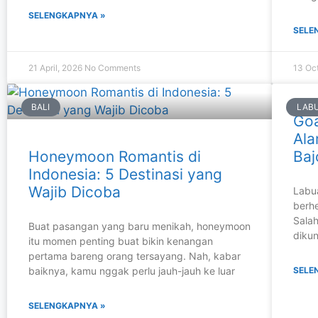
SELENGKAPNYA »
SELE
21 April, 2026
No Comments
13 Oc
BALI
LAB
Goa
Ala
Honeymoon Romantis di
Baj
Indonesia: 5 Destinasi yang
Wajib Dicoba
Labua
berhe
Salah
Buat pasangan yang baru menikah, honeymoon
dikun
itu momen penting buat bikin kenangan
pertama bareng orang tersayang. Nah, kabar
baiknya, kamu nggak perlu jauh-jauh ke luar
SELE
SELENGKAPNYA »