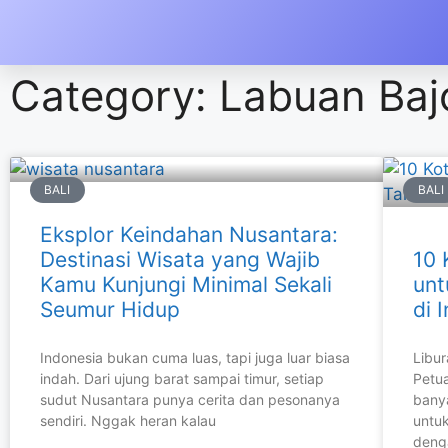
Category: Labuan Baj
BALI
BALI
Eksplor Keindahan Nusantara:
Destinasi Wisata yang Wajib
10 
Kamu Kunjungi Minimal Sekali
unt
Seumur Hidup
di 
Indonesia bukan cuma luas, tapi juga luar biasa
Libu
indah. Dari ujung barat sampai timur, setiap
Petua
sudut Nusantara punya cerita dan pesonanya
bany
sendiri. Nggak heran kalau
untu
deng