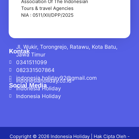
Association Of The Indonesian
Tours & travel Agencies
NIA : 0511/XII/DPP/2025
Jl. Wukir, Torongrejo, Ratawu, Kota Batu,
Kontak
Jawa Timur
0341511099
082331507864
indonesia.holiday92@gmail.com
Indonesiaholiday.co.id
Social Media
Indonesia Holiday
Indonesia Holiday
Copyright © 2026
Indonesia Holiday
| Hak Cipta Oleh -