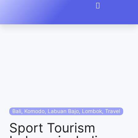
Bali
,
Komodo
,
Labuan Bajo
,
Lombok
,
Travel
Sport Tourism