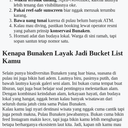
lebih tenang dan visibilitasnya oke.
Pakai reef-safe sunscreen
biar nggak merusak terumbu
karang.
Bawa uang tunai
karena di pulau belum banyak ATM.
Kalau mau diving, pastikan booking lewat operator resmi
yang paham prinsip
konservasi Bunaken
.
Hormati adat dan budaya lokal. Warga di sini ramah, tapi
sopan santun tetap nomor satu.
Kenapa Bunaken Layak Jadi Bucket List
Kamu
Selain punya biodiversitas Bunaken yang luar biasa, suasana di
pulau ini juga bikin hati adem. Lautnya biru, pasirnya putih, dan
bawah lautnya kayak galeri seni alam. Ini bukan cuma tempat buat
liburan, tapi juga buat belajar soal pentingnya melestarikan alam.
Dengan kombinasi keindahan alam, kekayaan hayati, dan budaya
lokal yang hangat, nggak heran kalau banyak wisatawan dari
seluruh dunia jatuh cinta sama Pulau Bunaken.
Kalau kamu lagi nyari destinasi wisata yang nggak cuma cantik tapi
juga penuh makna, Pulau Bunaken jawabannya. Bukan cuma bikin
feed Instagram makin kece, tapi juga bikin kamu lebih menghargai
betapa berharganya ekosistem laut kita. Jadi, kapan nih kamu mau