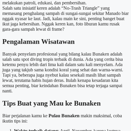
melakukan patroli, edukasi, dan pembersihan.
Salah satu inisiatif keren adalah “No-Trash Triangle” yang
memasang penghalang sampah di sungai-sungai sekitar Manado biar
nggak nyasar ke laut. Jadi, kalau main ke sini, penting banget buat
ikut jaga kebersihan. Nggak keren kan, foto liburan kamu rusak
gara-gara sampah lewat di frame?
Pengalaman Wisatawan
Banyak penyelam profesional yang bilang kalau Bunaken adalah
salah satu spot diving tropis terbaik di dunia. Ada yang cerita bisa
ketemu penyu lebih dari lima kali dalam satu kali menyelam. Ada
juga yang takjub sama kondisi koral yang sehat dan warna-warni.
Tapi ya, beberapa juga nyebut kalau sesekali masih lihat sampah
lewat, terutama habis hujan deras. Itulah kenapa kesadaran kita
semua penting, biar keindahan Bunaken bisa tetap terjaga sampai
nanti.
Tips Buat yang Mau ke Bunaken
Biar perjalanan kamu ke
Pulau Bunaken
makin maksimal, coba
ikutin tips ini:
Waktu terbaik datang
: April–November, karena lautnya