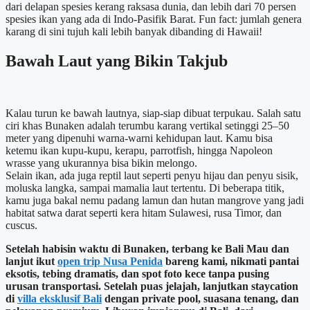
dari delapan spesies kerang raksasa dunia, dan lebih dari 70 persen
spesies ikan yang ada di Indo-Pasifik Barat. Fun fact: jumlah genera
karang di sini tujuh kali lebih banyak dibanding di Hawaii!
Bawah Laut yang Bikin Takjub
Kalau turun ke bawah lautnya, siap-siap dibuat terpukau. Salah satu
ciri khas Bunaken adalah terumbu karang vertikal setinggi 25–50
meter yang dipenuhi warna-warni kehidupan laut. Kamu bisa
ketemu ikan kupu-kupu, kerapu, parrotfish, hingga Napoleon
wrasse yang ukurannya bisa bikin melongo.
Selain ikan, ada juga reptil laut seperti penyu hijau dan penyu sisik,
moluska langka, sampai mamalia laut tertentu. Di beberapa titik,
kamu juga bakal nemu padang lamun dan hutan mangrove yang jadi
habitat satwa darat seperti kera hitam Sulawesi, rusa Timor, dan
cuscus.
Setelah habisin waktu di Bunaken, terbang ke Bali Mau dan
lanjut ikut
open trip Nusa Penida
bareng kami, nikmati pantai
eksotis, tebing dramatis, dan spot foto kece tanpa pusing
urusan transportasi. Setelah puas jelajah, lanjutkan staycation
di
villa eksklusif Bali
dengan private pool, suasana tenang, dan