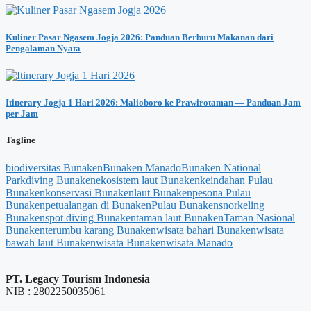
Kuliner Pasar Ngasem Jogja 2026: Panduan Berburu Makanan dari
Pengalaman Nyata
Itinerary Jogja 1 Hari 2026: Malioboro ke Prawirotaman — Panduan Jam
per Jam
Tagline
biodiversitas Bunaken
Bunaken Manado
Bunaken National
Park
diving Bunaken
ekosistem laut Bunaken
keindahan Pulau
Bunaken
konservasi Bunaken
laut Bunaken
pesona Pulau
Bunaken
petualangan di Bunaken
Pulau Bunaken
snorkeling
Bunaken
spot diving Bunaken
taman laut Bunaken
Taman Nasional
Bunaken
terumbu karang Bunaken
wisata bahari Bunaken
wisata
bawah laut Bunaken
wisata Bunaken
wisata Manado
PT. Legacy Tourism Indonesia
NIB : 2802250035061