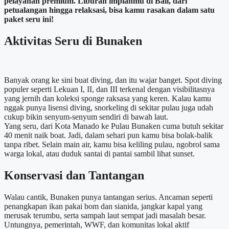
pelayanan premium. Liburan impianmu di Bali, dari
petualangan hingga relaksasi, bisa kamu rasakan dalam satu
paket seru ini!
Aktivitas Seru di Bunaken
Banyak orang ke sini buat diving, dan itu wajar banget. Spot diving
populer seperti Lekuan I, II, dan III terkenal dengan visibilitasnya
yang jernih dan koleksi sponge raksasa yang keren. Kalau kamu
nggak punya lisensi diving, snorkeling di sekitar pulau juga udah
cukup bikin senyum-senyum sendiri di bawah laut.
Yang seru, dari Kota Manado ke Pulau Bunaken cuma butuh sekitar
40 menit naik boat. Jadi, dalam sehari pun kamu bisa bolak-balik
tanpa ribet. Selain main air, kamu bisa keliling pulau, ngobrol sama
warga lokal, atau duduk santai di pantai sambil lihat sunset.
Konservasi dan Tantangan
Walau cantik, Bunaken punya tantangan serius. Ancaman seperti
penangkapan ikan pakai bom dan sianida, jangkar kapal yang
merusak terumbu, serta sampah laut sempat jadi masalah besar.
Untungnya, pemerintah, WWF, dan komunitas lokal aktif