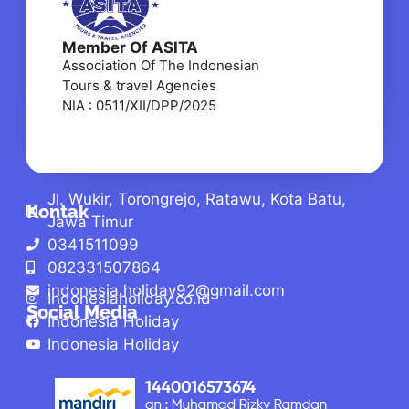
Member Of ASITA
Association Of The Indonesian
Tours & travel Agencies
NIA : 0511/XII/DPP/2025
Jl. Wukir, Torongrejo, Ratawu, Kota Batu,
Kontak
Jawa Timur
0341511099
082331507864
indonesia.holiday92@gmail.com
Indonesiaholiday.co.id
Social Media
Indonesia Holiday
Indonesia Holiday