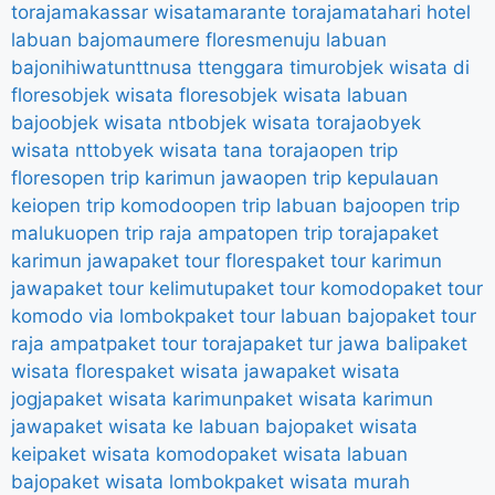
toraja
makassar wisata
marante toraja
matahari hotel
labuan bajo
maumere flores
menuju labuan
bajo
nihiwatu
ntt
nusa ttenggara timur
objek wisata di
flores
objek wisata flores
objek wisata labuan
bajo
objek wisata ntb
objek wisata toraja
obyek
wisata ntt
obyek wisata tana toraja
open trip
flores
open trip karimun jawa
open trip kepulauan
kei
open trip komodo
open trip labuan bajo
open trip
maluku
open trip raja ampat
open trip toraja
paket
karimun jawa
paket tour flores
paket tour karimun
jawa
paket tour kelimutu
paket tour komodo
paket tour
komodo via lombok
paket tour labuan bajo
paket tour
raja ampat
paket tour toraja
paket tur jawa bali
paket
wisata flores
paket wisata jawa
paket wisata
jogja
paket wisata karimun
paket wisata karimun
jawa
paket wisata ke labuan bajo
paket wisata
kei
paket wisata komodo
paket wisata labuan
bajo
paket wisata lombok
paket wisata murah