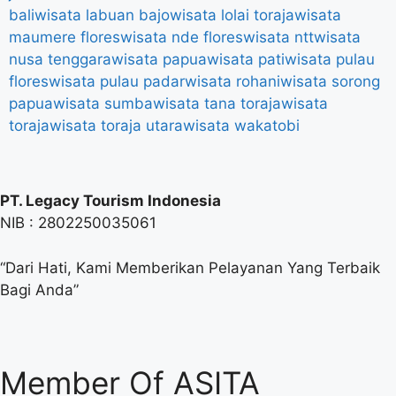
bali
wisata labuan bajo
wisata lolai toraja
wisata
maumere flores
wisata nde flores
wisata ntt
wisata
nusa tenggara
wisata papua
wisata pati
wisata pulau
flores
wisata pulau padar
wisata rohani
wisata sorong
papua
wisata sumba
wisata tana toraja
wisata
toraja
wisata toraja utara
wisata wakatobi
PT. Legacy Tourism Indonesia
NIB : 2802250035061
“Dari Hati, Kami Memberikan Pelayanan Yang Terbaik
Bagi Anda”
Member Of ASITA