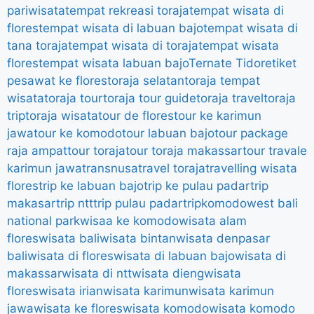
pariwisata
tempat rekreasi toraja
tempat wisata di
flores
tempat wisata di labuan bajo
tempat wisata di
tana toraja
tempat wisata di toraja
tempat wisata
flores
tempat wisata labuan bajo
Ternate Tidore
tiket
pesawat ke flores
toraja selatan
toraja tempat
wisata
toraja tour
toraja tour guide
toraja travel
toraja
trip
toraja wisata
tour de flores
tour ke karimun
jawa
tour ke komodo
tour labuan bajo
tour package
raja ampat
tour toraja
tour toraja makassar
tour travale
karimun jawa
transnusa
travel toraja
travelling wisata
flores
trip ke labuan bajo
trip ke pulau padar
trip
makasar
trip ntt
trip pulau padar
tripkomodo
west bali
national park
wisaa ke komodo
wisata alam
flores
wisata bali
wisata bintan
wisata denpasar
bali
wisata di flores
wisata di labuan bajo
wisata di
makassar
wisata di ntt
wisata dieng
wisata
flores
wisata irian
wisata karimun
wisata karimun
jawa
wisata ke flores
wisata komodo
wisata komodo