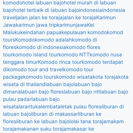
komodo
hotel labuan bajo
hotel murah di labuan
bajo
hotel terbaik di labuan bajo
indonesia
indonesia
travel
jalan jalan ke toraja
jalan ke toraja
Karimun
Jawa
karimun jawa trip
karimunjawa
Kei
Maluku
keindahan papua
kepulauan komodo
komod
tours
Komodo
komodo adalah
komodo di
flores
komodo di indonesia
komodo flores
tour
komodo island tour
komodo NTT
komodo nusa
tenggara timur
Komodo rinca tour
komodo terdapat
di
komodo tour and travel
komodo tour
package
komodo tours
komodo wisata
kota toraja
kota
wisata di thailand
labuan bajo
labuan bajo
dimana
labuan bajo flores
labuan bajo ntt
labuan bajo
pulau padar
labuan bajo
wisata
larantuka
lembata
letak pulau flores
liburan di
labuan bajo
liburan di makassar
liburan ke
flores
liburan ke labuan bajo
lolai tana toraja
makam
toraja
makanan suku toraja
makasar ke