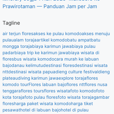
Prawirotaman — Panduan Jam per Jam
Tagline
air terjun flores
akses ke pulau komodo
akses menuju
pulau
alam toraja
artikel komodo
batu ampat
batu
mongga toraja
biaya karimun jawa
biaya pulau
padar
biaya trip ke karimun jawa
biaya wisata di
flores
bus wisata komodo
cara murah ke labuan
bajo
danau kelimutu
destinasi flores
destinasi wisata
ntt
destinasi wisata papua
dieng culture festival
dieng
plateau
diving karimun jawa
explore toraja
flores
komodo tour
Flores labuan bajo
flores ntt
flores nusa
tenggara
flores tours
flores wisata
foto komodo
foto
kota toraja
foto pulau flores
foto wisata toraja
gambar
flores
harga paket wisata komodo
harga tiket
pesawat
hotel di labuan bajo
hotel di pulau