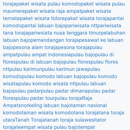
toraja
paket wisata pulau komodo
paket wisata pulau
maumere
paket wisata raja ampat
paket wisata
ternate
paket wisata tidore
paket wisata toraja
pantai
komodo
pantai labuan bajo
pariwisata ntt
pariwisata
tana toraja
pariwsiata nusa tenggara timur
pelabuhan
labuan bajo
pemandangan toraja
pesawat ke labuan
bajo
pesona alam toraja
pesona toraja
pulau
ampat
pulau ampat indonesia
pulau bajo
pulau di
flores
pulau di labuan bajo
pulau flores
pulau flores
ntt
pulau karimun
pulau karimun jawa
pulau
komodo
pulau komodo labuan bajo
pulau komodo
wisata
pulau komodo wisata ntt
pulau labuan
bajo
pulau padar
pulau padar dimana
pulau padar
flores
pulau padar tour
pulau toraja
Raja
Ampat
snorkeling labuan bajo
taman nasional
komodo
taman wisata komodo
tana toraja
tana toraja
utara
Tanah Toraja
tanah toraja sulawesi
tator
toraja
teempat wisata pulau bajo
tempat