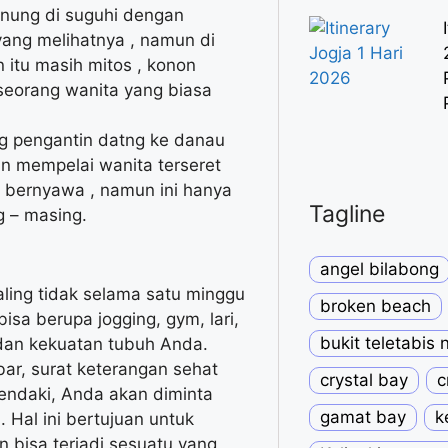
gunung di suguhi dengan
ang melihatnya , namun di
 itu masih mitos , konon
seorang wanita yang biasa
g pengantin datng ke danau
 mempelai wanita terseret
 bernyawa , namun ini hanya
Tagline
g – masing.
angel bilabong
paling tidak selama satu minggu
broken beach
 bisa berupa jogging, gym, lari,
bukit teletabis
 dan kekuatan tubuh Anda.
mbar, surat keterangan sehat
crystal bay
c
mendaki, Anda akan diminta
gamat bay
k
 Hal ini bertujuan untuk
bisa terjadi sesuatu yang