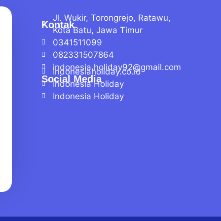
Jl. Wukir, Torongrejo, Ratawu,
Kontak
Kota Batu, Jawa Timur
0341511099
082331507864
indonesia.holiday92@gmail.com
Indonesiaholiday.co.id
Social Media
Indonesia Holiday
Indonesia Holiday