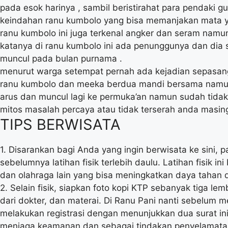
pada esok harinya , sambil beristirahat para pendaki 
keindahan ranu kumbolo yang bisa memanjakan mata y
ranu kumbolo ini juga terkenal angker dan seram namun
katanya di ranu kumbolo ini ada penunggunya dan dia 
muncul pada bulan purnama .
menurut warga setempat pernah ada kejadian sepasan
ranu kumbolo dan meeka berdua mandi bersama namun
arus dan muncul lagi ke permuka’an namun sudah tidak
mitos masalah percaya atau tidak terserah anda masin
TIPS BERWISATA
1. Disarankan bagi Anda yang ingin berwisata ke sini, 
sebelumnya latihan fisik terlebih daulu. Latihan fisik ini
dan olahraga lain yang bisa meningkatkan daya tahan
2. Selain fisik, siapkan foto kopi KTP sebanyak tiga le
dari dokter, dan materai. Di Ranu Pani nanti sebelum 
melakukan registrasi dengan menunjukkan dua surat ini.
menjaga keamanan dan sebagai tindakan penyelamatan 