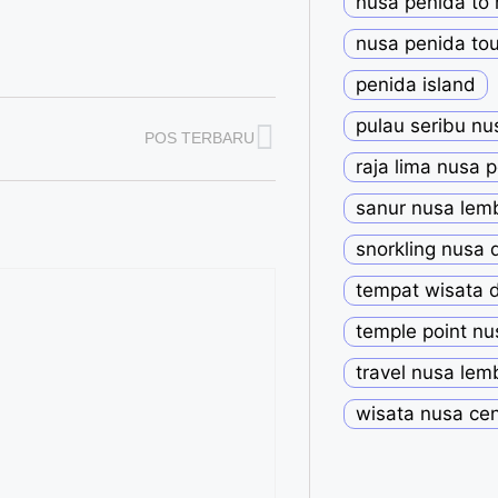
nusa penida to
nusa penida tou
penida island
pulau seribu nu
POS TERBARU
raja lima nusa 
sanur nusa le
snorkling nusa 
tempat wisata 
temple point nu
travel nusa le
wisata nusa ce