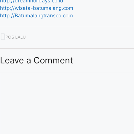
http://dreamholidays.co.id
http://wisata-batumalang.com
http://Batumalangtransco.com
POS LALU
Leave a Comment