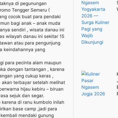
etaknya di pegunungan
romo Tengger Semeru (
ang cocok buat para pendaki
namun bagi anak – anak muda
ya sendiri , wisata danau ini
 wilayah danau ini sekitar 15
atawan atau para pengunjung
na keindahannya yang
agi para pecinta alam maupun
uka dengan tantangan , karena
angan yang cukup keras ,
akan terbayar setelah melihat
erwarna hijau kebiru – biruan
asa sejuk dan segar.
 karena di ranu kumbolo inilah
rikan base camp ,jadi para
n kembali mendaki gunung