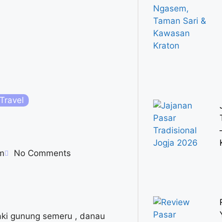
Travel
m
No Comments
aki gunung semeru , danau