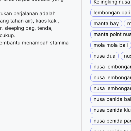
Kelingking nusa
lembongan bali
kukan perjalanan adalah
ang tahan air), kaos kaki,
manta bay
m
, sleeping bag, tenda,
manta point nu
 cukup.
 membantu menambah stamina
mola mola bali
nusa dua
nu
nusa lembongan
nusa lembongan
nusa lembongan
nusa penida bal
nusa penida kl
nusa penida pa