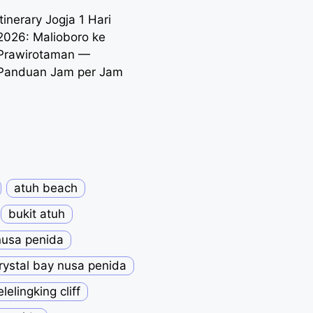
Itinerary Jogja 1 Hari
2026: Malioboro ke
Prawirotaman —
Panduan Jam per Jam
atuh beach
bukit atuh
 nusa penida
rystal bay nusa penida
elelingking cliff