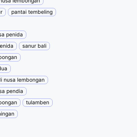
 nusa lembongan
r
pantai tembeling
sa penida
penida
sanur bali
mbongan
dua
di nusa lembongan
sa pendia
mbongan
tulamben
ningan