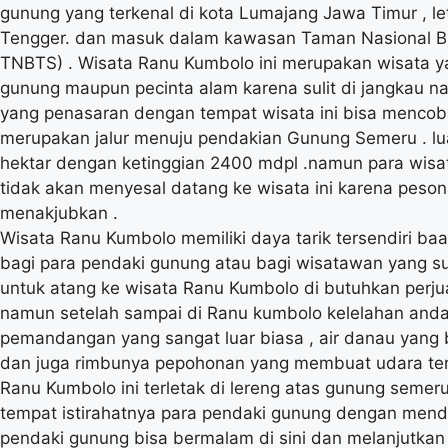
gunung yang terkenal di kota Lumajang Jawa Timur , l
Tengger. dan masuk dalam kawasan Taman Nasional B
TNBTS) . Wisata Ranu Kumbolo ini merupakan wisata y
gunung maupun pecinta alam karena sulit di jangkau 
yang penasaran dengan tempat wisata ini bisa mencoban
merupakan jalur menuju pendakian Gunung Semeru . luas
hektar dengan ketinggian 2400 mdpl .namun para wis
tidak akan menyesal datang ke wisata ini karena peso
menakjubkan .
Wisata Ranu Kumbolo memiliki daya tarik tersendiri ba
bagi para pendaki gunung atau bagi wisatawan yang s
untuk atang ke wisata Ranu Kumbolo di butuhkan perju
namun setelah sampai di Ranu kumbolo kelelahan anda 
pemandangan yang sangat luar biasa , air danau yang b
dan juga rimbunya pepohonan yang membuat udara ter
Ranu Kumbolo ini terletak di lereng atas gunung semeru
tempat istirahatnya para pendaki gunung dengan mendi
pendaki gunung bisa bermalam di sini dan melanjutka