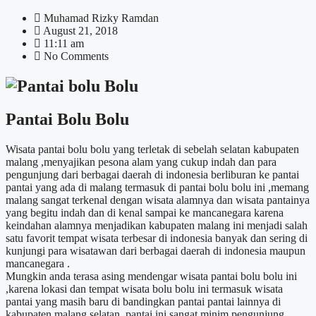
Muhamad Rizky Ramdan
August 21, 2018
11:11 am
No Comments
Pantai Bolu Bolu
Wisata pantai bolu bolu yang terletak di sebelah selatan kabupaten
malang ,menyajikan pesona alam yang cukup indah dan para
pengunjung dari berbagai daerah di indonesia berliburan ke pantai
pantai yang ada di malang termasuk di pantai bolu bolu ini ,memang
malang sangat terkenal dengan wisata alamnya dan wisata pantainya
yang begitu indah dan di kenal sampai ke mancanegara karena
keindahan alamnya menjadikan kabupaten malang ini menjadi salah
satu favorit tempat wisata terbesar di indonesia banyak dan sering di
kunjungi para wisatawan dari berbagai daerah di indonesia maupun
mancanegara .
Mungkin anda terasa asing mendengar wisata pantai bolu bolu ini
,karena lokasi dan tempat wisata bolu bolu ini termasuk wisata
pantai yang masih baru di bandingkan pantai pantai lainnya di
kabupaten malang selatan ,pantai ini sangat minim pengunjung