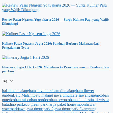
Review Pasar Ngasem Yogyakarta 2026 — Surga Kuliner Pagi yang Wajib
Dikunjungi
Kuliner Pasar Ngasem Jogja 2026: Panduan Berburu Makanan dari
Pengalaman Nyata
Itinerary Jogja 1 Hari 2026: Malioboro ke Prawirotaman — Panduan Jam
per Jam
Tagline
balaikota malang
batu adventure
batu di malang
batu flower
garden
Batu Malang
batu malang jawa timur
cafe sawah
cangar
coban
puteri
coban rais
coban rondo
coban sewu
coban talun
destinasi wisata
batu
dino park
eco green park
harga paket honeymoon
hawai
waterpark
jawa
jawa timur park 2
jawa timur park 3
kampung