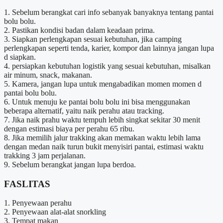
1. Sebelum berangkat cari info sebanyak banyaknya tentang pantai
bolu bolu.
2. Pastikan kondisi badan dalam keadaan prima.
3. Siapkan perlengkapan sesuai kebutuhan, jika camping
perlengkapan seperti tenda, karier, kompor dan lainnya jangan lupa
d siapkan.
4. persiapkan kebutuhan logistik yang sesuai kebutuhan, misalkan
air minum, snack, makanan.
5. Kamera, jangan lupa untuk mengabadikan momen momen d
pantai bolu bolu.
6. Untuk menuju ke pantai bolu bolu ini bisa menggunakan
beberapa alternatif, yaitu naik perahu atau tracking.
7. Jika naik prahu waktu tempuh lebih singkat sekitar 30 menit
dengan estimasi biaya per perahu 65 ribu.
8. Jika memilih jalur trakking akan memakan waktu lebih lama
dengan medan naik turun bukit menyisiri pantai, estimasi waktu
trakking 3 jam perjalanan.
9. Sebelum berangkat jangan lupa berdoa.
FASLITAS
1. Penyewaan perahu
2. Penyewaan alat-alat snorkling
3. Tempat makan