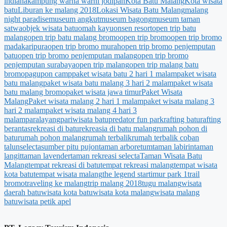
indiana
kampung warna warni jodipan
Kota Batu Malang
Kota wisata
batu
Liburan ke malang 2018
Lokasi Wisata Batu Malang
malang
night paradise
museum angkut
museum bagong
museum taman
satwa
objek wisata batu
omah kayu
onsen resort
open trip batu
malang
open trip batu malang bromo
open trip bromo
open trip bromo
madakaripura
open trip bromo murah
open trip bromo penjemputan
batu
open trip bromo penjemputan malang
open trip bromo
penjemputan surabaya
open trip malang
open trip malang batu
bromo
pagupon camp
paket wisata batu 2 hari 1 malam
paket wisata
batu malang
paket wisata batu malang 3 hari 2 malam
paket wisata
batu malang bromo
paket wisata jawa timur
Paket Wisata
Malang
Paket wisata malang 2 hari 1 malam
paket wisata malang 3
hari 2 malam
paket wisata malang 4 hari 3
malam
paralayang
pariwisata batu
predator fun park
rafting batu
rafting
berantas
rekreasi di batu
rekreasia di batu malang
rumah pohon di
batu
rumah pohon malang
rumah terbalik
rumah terbalik coban
talun
selecta
sumber pitu pujon
taman arboretum
taman labirin
taman
langit
taman lavender
taman rekreasi selecta
Taman Wisata Batu
Malang
tempat rekreasi di batu
tempat rekreasi malang
tempat wisata
kota batu
tempat wisata malang
the legend star
timur park 1
trail
bromo
traveling ke malang
trip malang 2018
tugu malang
wisata
daerah batu
wisata kota batu
wisata kota malang
wisata malang
batu
wisata petik apel