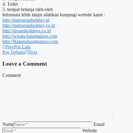
4. Toilet
5. tempat belanja oleh-oleh
Informasi lebih lanjut silahkan kunjungi website kami :
http://indonesiaholiday.id
http://indonesiaholiday.co.id
http://dreamholidays.co.id
http://wisata-batumalang.com
http://Batumalangtransco.com
Prev
Pos Lalu
Pos Terbaru
Next
Leave a Comment
Comment
Name
Email
Website