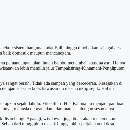
tektur sistem bangunan adat Bali, hingga dinobatkan sebagai desa
tawan baik domestik maupun mancanegara.
 serta pemandangan alam hutan bambu menambah suasana asri. Hanya
isatawan lebih memilih jalur Tampaksiring-Kintamani-Penglipuran.
ya sangat bersih. Tidak ada sampah yang berceceran. Kesejukan di
an dengan suasana kota, kawasan ini masih cukup sejuk. Hal ini
erapkan sejak dahulu. Filosofi Tri Hita Karana itu menjadi panduan,
uhannya, manusia dengan alam, dan manusia dengan sesamanya.
uk disambangi. Apalagi, wisatawan juga tidak akan menemukan
Sebab dari ujung pintu masuk hingga akhir perjalanan di desa,