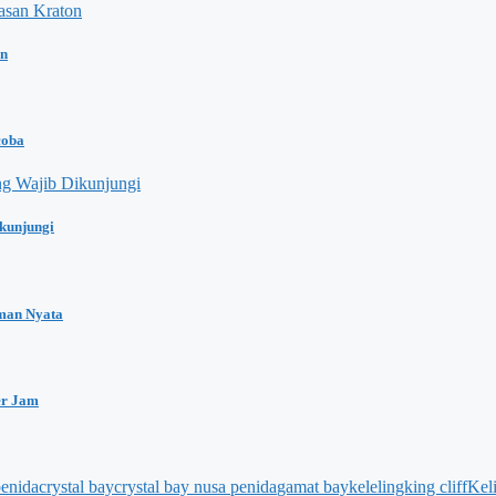
on
coba
kunjungi
man Nyata
er Jam
penida
crystal bay
crystal bay nusa penida
gamat bay
kelelingking cliff
Kel