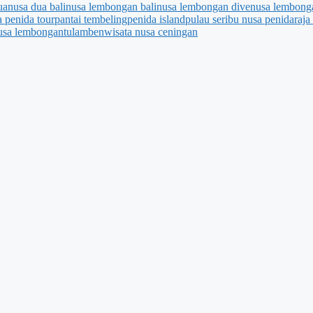
ua
nusa dua bali
nusa lembongan bali
nusa lembongan dive
nusa lembonga
 penida tour
pantai tembeling
penida island
pulau seribu nusa penida
raja
nusa lembongan
tulamben
wisata nusa ceningan