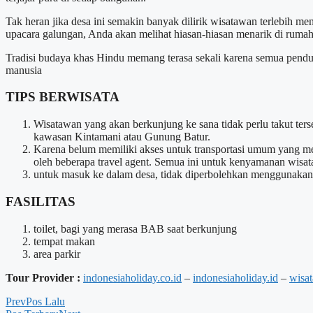
Tak heran jika desa ini semakin banyak dilirik wisatawan terlebih menj
upacara galungan, Anda akan melihat hiasan-hiasan menarik di rum
Tradisi budaya khas Hindu memang terasa sekali karena semua pend
manusia
TIPS BERWISATA
Wisatawan yang akan berkunjung ke sana tidak perlu takut terse
kawasan Kintamani atau Gunung Batur.
Karena belum memiliki akses untuk transportasi umum yang me
oleh beberapa travel agent. Semua ini untuk kenyamanan wisata d
untuk masuk ke dalam desa, tidak diperbolehkan menggunakan k
FASILITAS
toilet, bagi yang merasa BAB saat berkunjung
tempat makan
area parkir
Tour Provider :
indonesiaholiday.co.id
–
indonesiaholiday.id
–
wisa
Prev
Pos Lalu