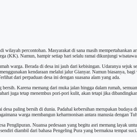
di wilayah percontohan. Masyarakat di sana masih mempertahankan arsi
keluarga (KK). Namun, hampir setiap hari selalu ramai dikunjungi wisa
mah warga. Berada di desa ini jauh dari kebisingan. Udaranya sejuk
menggunakan kendaraan melalui jalur Gianyar. Namun biasanya, bagi w
rlihat dari perpaduan desa ini dengan suasana alam yang ada.
ng bersih. Karena memang dari muka jalan hingga dalam rumah, semuan
ahari juga tetap menembus pori-pori kulit, akan tetapi jika dibandingk
 desa paling bersih di dunia. Padahal kebersihan merupakan budaya dit
an. Bagaimana warga membangun keharmonisan antara manusia dengan T
esa Penglipuran. Nuansa pedesaan yang begitu asri memang layak unt
endiri diambil dari bahasa Pengeling Pura yang bermakna tempat suci. 