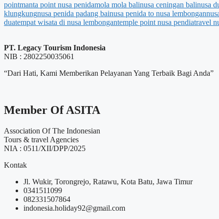
point
manta point nusa penida
mola mola bali
nusa ceningan bali
nusa d
klungkung
nusa penida padang bai
nusa penida to nusa lembongan
nusa
dua
tempat wisata di nusa lembongan
temple point nusa pendia
travel 
PT. Legacy Tourism Indonesia
NIB : 2802250035061
“Dari Hati, Kami Memberikan Pelayanan Yang Terbaik Bagi Anda”
Member Of ASITA
Association Of The Indonesian
Tours & travel Agencies
NIA : 0511/XII/DPP/2025
Kontak
Jl. Wukir, Torongrejo, Ratawu, Kota Batu, Jawa Timur
0341511099
082331507864
indonesia.holiday92@gmail.com