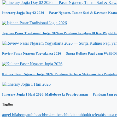
Itinerary Jogja Day 02 2026 — Pasar Ngasem, Taman Sari & Kawasan Krat
Jajanan Pasar Tradisional Jogja 2026 — Panduan Lengkap 10 Kue Wajib Di
Review Pasar Ngasem Yogyakarta 2026 — Surga Kuliner Pagi yang Wajib Di
Kuliner Pasar Ngasem Jogja 2026: Panduan Berburu Makanan dari Pengala
Itinerary Jogja 1 Hari 2026: Malioboro ke Prawirotaman — Panduan Jam p
Tagline
angel bilabong
atuh beach
broken beach
bukit atuh
bukit teletabis nusa 