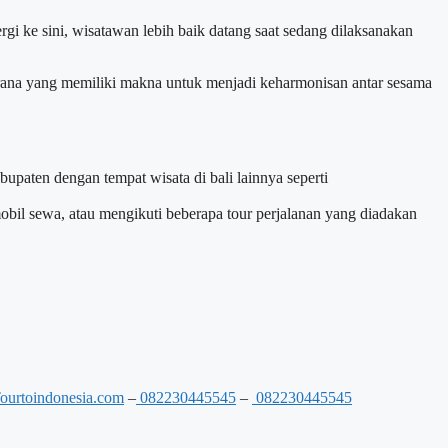
pergi ke sini, wisatawan lebih baik datang saat sedang dilaksanakan
rana yang memiliki makna untuk menjadi keharmonisan antar sesama
bupaten dengan tempat wisata di bali lainnya seperti
bil sewa, atau mengikuti beberapa tour perjalanan yang diadakan
ourtoindonesia.com
–
082230445545
–
082230445545