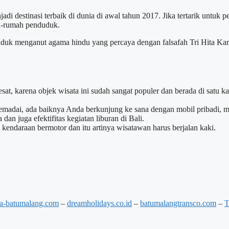
adi destinasi terbaik di dunia di awal tahun 2017. Jika tertarik untuk 
ah-rumah penduduk.
uduk menganut agama hindu yang percaya dengan falsafah Tri Hita Ka
sat, karena objek wisata ini sudah sangat populer dan berada di satu ka
madai, ada baiknya Anda berkunjung ke sana dengan mobil pribadi, mo
an juga efektifitas kegiatan liburan di Bali.
endaraan bermotor dan itu artinya wisatawan harus berjalan kaki.
ta-batumalang.com
–
dreamholidays.co.id
–
batumalangtransco.com
–
T