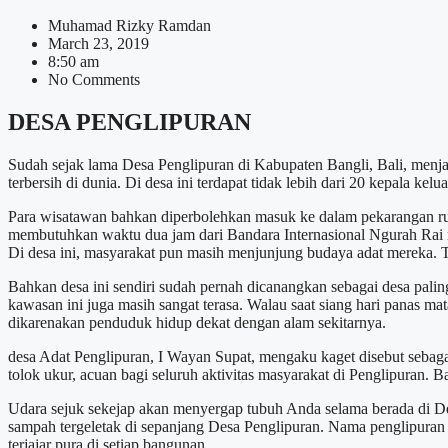
Muhamad Rizky Ramdan
March 23, 2019
8:50 am
No Comments
DESA PENGLIPURAN
Sudah sejak lama Desa Penglipuran di Kabupaten Bangli, Bali, menja
terbersih di dunia. Di desa ini terdapat tidak lebih dari 20 kepala 
Para wisatawan bahkan diperbolehkan masuk ke dalam pekarangan ru
membutuhkan waktu dua jam dari Bandara Internasional Ngurah Rai 
Di desa ini, masyarakat pun masih menjunjung budaya adat mereka. Te
Bahkan desa ini sendiri sudah pernah dicanangkan sebagai desa pali
kawasan ini juga masih sangat terasa. Walau saat siang hari panas mat
dikarenakan penduduk hidup dekat dengan alam sekitarnya.
desa Adat Penglipuran, I Wayan Supat, mengaku kaget disebut sebagai
tolok ukur, acuan bagi seluruh aktivitas masyarakat di Penglipur
Udara sejuk sekejap akan menyergap tubuh Anda selama berada di D
sampah tergeletak di sepanjang Desa Penglipuran. Nama penglipuran s
terjajar pura di setiap bangunan.