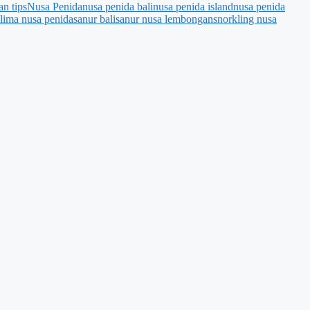
n tips
Nusa Penida
nusa penida bali
nusa penida island
nusa penida
 lima nusa penida
sanur bali
sanur nusa lembongan
snorkling nusa