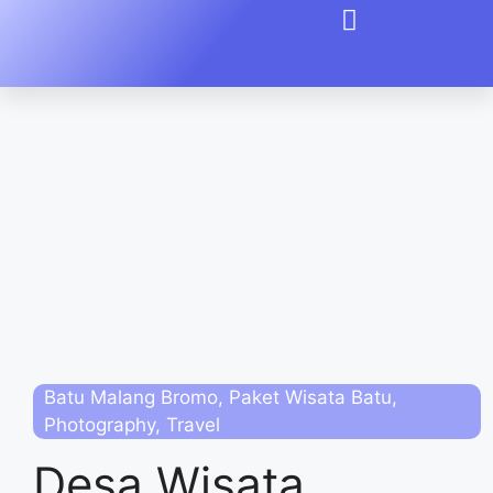
Batu Malang Bromo
,
Paket Wisata Batu
,
Photography
,
Travel
Desa Wisata