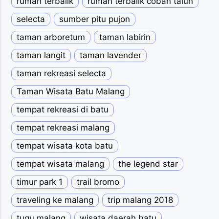
rumah terbalik
rumah terbalik coban talun
selecta
sumber pitu pujon
taman arboretum
taman labirin
taman langit
taman lavender
taman rekreasi selecta
Taman Wisata Batu Malang
tempat rekreasi di batu
tempat rekreasi malang
tempat wisata kota batu
tempat wisata malang
the legend star
timur park 1
trail bromo
traveling ke malang
trip malang 2018
tugu malang
wisata daerah batu