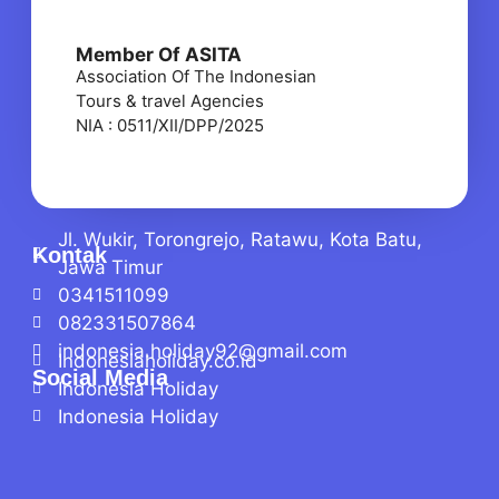
Member Of ASITA
Association Of The Indonesian
Tours & travel Agencies
NIA : 0511/XII/DPP/2025
Jl. Wukir, Torongrejo, Ratawu, Kota Batu,
Kontak
Jawa Timur
0341511099
082331507864
indonesia.holiday92@gmail.com
Indonesiaholiday.co.id
Social Media
Indonesia Holiday
Indonesia Holiday