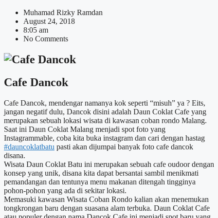
Muhamad Rizky Ramdan
August 24, 2018
8:05 am
No Comments
Cafe Dancok
Cafe Dancok, mendengar namanya kok seperti “misuh” ya ? Eits,
jangan negatif dulu, Dancok disini adalah Daun Coklat Cafe yang
merupakan sebuah lokasi wisata di kawasan coban rondo Malang.
Saat ini Daun Coklat Malang menjadi spot foto yang
Instagrammable, coba kita buka instagram dan cari dengan hastag
#dauncoklatbatu
pasti akan dijumpai banyak foto cafe dancok
disana.
Wisata Daun Coklat Batu ini merupakan sebuah cafe oudoor dengan
konsep yang unik, disana kita dapat bersantai sambil menikmati
pemandangan dan tentunya menu makanan ditengah tingginya
pohon-pohon yang ada di sekitar lokasi.
Memasuki kawasan Wisata Coban Rondo kalian akan menemukan
tongkrongan baru dengan suasana alam terbuka. Daun Coklat Cafe
atau populer dengan nama Dancok Cafe ini menjadi spot baru yang