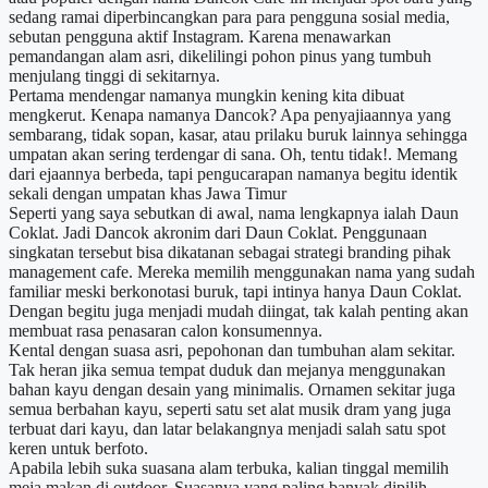
sedang ramai diperbincangkan para para pengguna sosial media,
sebutan pengguna aktif Instagram. Karena menawarkan
pemandangan alam asri, dikelilingi pohon pinus yang tumbuh
menjulang tinggi di sekitarnya.
Pertama mendengar namanya mungkin kening kita dibuat
mengkerut. Kenapa namanya Dancok? Apa penyajiaannya yang
sembarang, tidak sopan, kasar, atau prilaku buruk lainnya sehingga
umpatan akan sering terdengar di sana. Oh, tentu tidak!. Memang
dari ejaannya berbeda, tapi pengucarapan namanya begitu identik
sekali dengan umpatan khas Jawa Timur
Seperti yang saya sebutkan di awal, nama lengkapnya ialah Daun
Coklat. Jadi Dancok akronim dari Daun Coklat. Penggunaan
singkatan tersebut bisa dikatanan sebagai strategi branding pihak
management cafe. Mereka memilih menggunakan nama yang sudah
familiar meski berkonotasi buruk, tapi intinya hanya Daun Coklat.
Dengan begitu juga menjadi mudah diingat, tak kalah penting akan
membuat rasa penasaran calon konsumennya.
Kental dengan suasa asri, pepohonan dan tumbuhan alam sekitar.
Tak heran jika semua tempat duduk dan mejanya menggunakan
bahan kayu dengan desain yang minimalis. Ornamen sekitar juga
semua berbahan kayu, seperti satu set alat musik dram yang juga
terbuat dari kayu, dan latar belakangnya menjadi salah satu spot
keren untuk berfoto.
Apabila lebih suka suasana alam terbuka, kalian tinggal memilih
meja makan di outdoor. Suasanya yang paling banyak dipilih