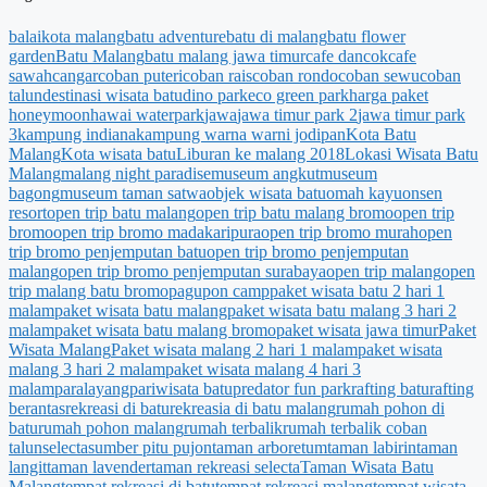
balaikota malang
batu adventure
batu di malang
batu flower
garden
Batu Malang
batu malang jawa timur
cafe dancok
cafe
sawah
cangar
coban puteri
coban rais
coban rondo
coban sewu
coban
talun
destinasi wisata batu
dino park
eco green park
harga paket
honeymoon
hawai waterpark
jawa
jawa timur park 2
jawa timur park
3
kampung indiana
kampung warna warni jodipan
Kota Batu
Malang
Kota wisata batu
Liburan ke malang 2018
Lokasi Wisata Batu
Malang
malang night paradise
museum angkut
museum
bagong
museum taman satwa
objek wisata batu
omah kayu
onsen
resort
open trip batu malang
open trip batu malang bromo
open trip
bromo
open trip bromo madakaripura
open trip bromo murah
open
trip bromo penjemputan batu
open trip bromo penjemputan
malang
open trip bromo penjemputan surabaya
open trip malang
open
trip malang batu bromo
pagupon camp
paket wisata batu 2 hari 1
malam
paket wisata batu malang
paket wisata batu malang 3 hari 2
malam
paket wisata batu malang bromo
paket wisata jawa timur
Paket
Wisata Malang
Paket wisata malang 2 hari 1 malam
paket wisata
malang 3 hari 2 malam
paket wisata malang 4 hari 3
malam
paralayang
pariwisata batu
predator fun park
rafting batu
rafting
berantas
rekreasi di batu
rekreasia di batu malang
rumah pohon di
batu
rumah pohon malang
rumah terbalik
rumah terbalik coban
talun
selecta
sumber pitu pujon
taman arboretum
taman labirin
taman
langit
taman lavender
taman rekreasi selecta
Taman Wisata Batu
Malang
tempat rekreasi di batu
tempat rekreasi malang
tempat wisata