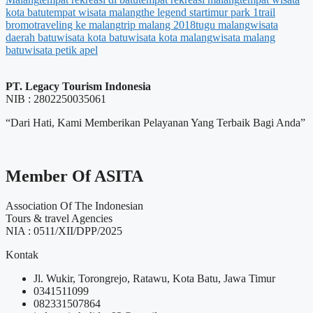
kota batu
tempat wisata malang
the legend star
timur park 1
trail
bromo
traveling ke malang
trip malang 2018
tugu malang
wisata
daerah batu
wisata kota batu
wisata kota malang
wisata malang
batu
wisata petik apel
PT. Legacy Tourism Indonesia
NIB : 2802250035061
“Dari Hati, Kami Memberikan Pelayanan Yang Terbaik Bagi Anda”
Member Of ASITA
Association Of The Indonesian
Tours & travel Agencies
NIA : 0511/XII/DPP/2025
Kontak
Jl. Wukir, Torongrejo, Ratawu, Kota Batu, Jawa Timur
0341511099
082331507864