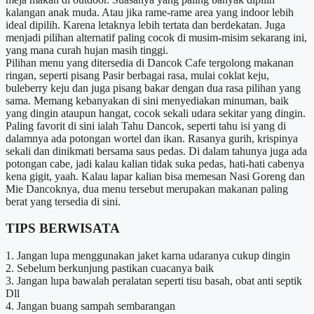
kalangan anak muda. Atau jika rame-rame area yang indoor lebih
ideal dipilih. Karena letaknya lebih tertata dan berdekatan. Juga
menjadi pilihan alternatif paling cocok di musim-misim sekarang ini,
yang mana curah hujan masih tinggi.
Pilihan menu yang ditersedia di Dancok Cafe tergolong makanan
ringan, seperti pisang Pasir berbagai rasa, mulai coklat keju,
buleberry keju dan juga pisang bakar dengan dua rasa pilihan yang
sama. Memang kebanyakan di sini menyediakan minuman, baik
yang dingin ataupun hangat, cocok sekali udara sekitar yang dingin.
Paling favorit di sini ialah Tahu Dancok, seperti tahu isi yang di
dalamnya ada potongan wortel dan ikan. Rasanya gurih, krispinya
sekali dan dinikmati bersama saus pedas. Di dalam tahunya juga ada
potongan cabe, jadi kalau kalian tidak suka pedas, hati-hati cabenya
kena gigit, yaah. Kalau lapar kalian bisa memesan Nasi Goreng dan
Mie Dancoknya, dua menu tersebut merupakan makanan paling
berat yang tersedia di sini.
TIPS BERWISATA
1. Jangan lupa menggunakan jaket karna udaranya cukup dingin
2. Sebelum berkunjung pastikan cuacanya baik
3. Jangan lupa bawalah peralatan seperti tisu basah, obat anti septik
Dll
4. Jangan buang sampah sembarangan