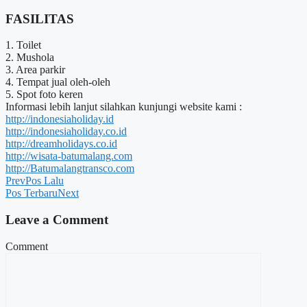
FASILITAS
1. Toilet
2. Mushola
3. Area parkir
4. Tempat jual oleh-oleh
5. Spot foto keren
Informasi lebih lanjut silahkan kunjungi website kami :
http://indonesiaholiday.id
http://indonesiaholiday.co.id
http://dreamholidays.co.id
http://wisata-batumalang.com
http://Batumalangtransco.com
Prev
Pos Lalu
Pos Terbaru
Next
Leave a Comment
Comment