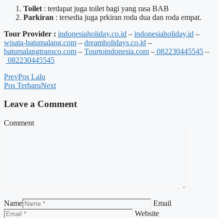
Toilet
: terdapat juga toilet bagi yang rasa BAB
Parkiran
: tersedia juga prkiran roda dua dan roda empat.
Tour Provider :
indonesiaholiday.co.id
–
indonesiaholiday.id
–
wisata-batumalang.com
–
dreamholidays.co.id
–
batumalangtransco.com
–
Tourtoindonesia.com
–
082230445545
–
082230445545
Prev
Pos Lalu
Pos Terbaru
Next
Leave a Comment
Comment
Name
Email
Website