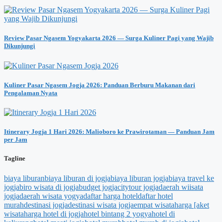
Review Pasar Ngasem Yogyakarta 2026 — Surga Kuliner Pagi yang Wajib
Dikunjungi
Kuliner Pasar Ngasem Jogja 2026: Panduan Berburu Makanan dari
Pengalaman Nyata
Itinerary Jogja 1 Hari 2026: Malioboro ke Prawirotaman — Panduan Jam
per Jam
Tagline
biaya liburan
biaya liburan di jogja
biaya liburan jogja
biaya travel ke
jogja
biro wisata di jogja
budget jogja
citytour jogja
daerah wiisata
jogja
daerah wisata yogya
daftar harga hotel
daftar hotel
murah
destinasi jogja
destinasi wisata jogja
empat wisata
harga [aket
wisata
harga hotel di jogja
hotel bintang 2 yogya
hotel di