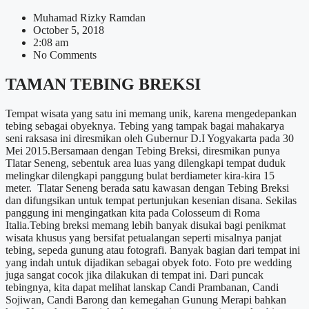
Muhamad Rizky Ramdan
October 5, 2018
2:08 am
No Comments
TAMAN TEBING BREKSI
Tempat wisata yang satu ini memang unik, karena mengedepankan
tebing sebagai obyeknya. Tebing yang tampak bagai mahakarya
seni raksasa ini diresmikan oleh Gubernur D.I Yogyakarta pada 30
Mei 2015.Bersamaan dengan Tebing Breksi, diresmikan punya
Tlatar Seneng, sebentuk area luas yang dilengkapi tempat duduk
melingkar dilengkapi panggung bulat berdiameter kira-kira 15
meter. Tlatar Seneng berada satu kawasan dengan Tebing Breksi
dan difungsikan untuk tempat pertunjukan kesenian disana. Sekilas
panggung ini mengingatkan kita pada Colosseum di Roma
Italia.Tebing breksi memang lebih banyak disukai bagi penikmat
wisata khusus yang bersifat petualangan seperti misalnya panjat
tebing, sepeda gunung atau fotografi. Banyak bagian dari tempat ini
yang indah untuk dijadikan sebagai obyek foto. Foto pre wedding
juga sangat cocok jika dilakukan di tempat ini. Dari puncak
tebingnya, kita dapat melihat lanskap Candi Prambanan, Candi
Sojiwan, Candi Barong dan kemegahan Gunung Merapi bahkan