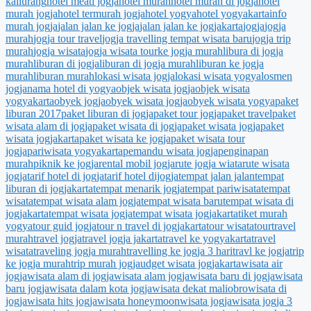
kaliurang
hotel meati jogja
hotel murah
hotel murah di jogja
hotel
murah jogja
hotel termurah jogja
hotel yogya
hotel yogyakarta
info
murah jogja
jalan jalan ke jogja
jalan jalan ke jogjakarta
jogja
jogja
murah
jogja tour travel
jogja travelling tempat wisata baru
jogja trip
murah
jogja wisata
jogja wisata tour
ke jogja murah
libura di jogja
murah
liburan di jogja
liburan di jogja murah
liburan ke jogja
murah
liburan murah
lokasi wisata jogja
lokasi wisata yogya
losmen
jogja
nama hotel di yogya
objek wisata jogja
objek wisata
yogyakarta
obyek jogja
obyek wisata jogja
obyek wisata yogya
paket
liburan 2017
paket liburan di jogja
paket tour jogja
paket travel
paket
wisata alam di jogja
paket wisata di jogja
paket wisata jogja
paket
wisata jogjakarta
paket wisata ke jogja
paket wisata tour
jogja
pariwisata yogyakarta
pemandu wisata jogja
penginapan
murah
piknik ke jogja
rental mobil jogja
rute jogja wiata
rute wisata
jogja
tarif hotel di jogja
tarif hotel dijogja
tempat jalan jalan
tempat
liburan di jogjakarta
tempat menarik jogja
tempat pariwisata
tempat
wisata
tempat wisata alam jogja
tempat wisata baru
tempat wisata di
jogjakarta
tempat wisata jogja
tempat wisata jogjakarta
tiket murah
yogya
tour guid jogja
tour n travel di jogjakarta
tour wisata
tourtravel
murah
travel jogja
travel jogja jakarta
travel ke yogyakarta
travel
wisata
traveling jogja murah
travelling ke jogja 3 hari
travl ke jogja
trip
ke jogja murah
trip murah jogja
udget wisata jogjakarta
wisata air
jogja
wisata alam di jogja
wisata alam jogja
wisata baru di jogja
wisata
baru jogja
wisata dalam kota jogja
wisata dekat maliobro
wisata di
jogja
wisata hits jogja
wisata honeymoon
wisata jogja
wisata jogja 3