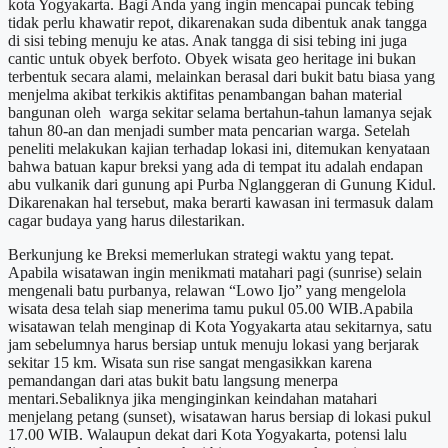
kota Yogyakarta. Bagi Anda yang ingin mencapai puncak tebing
tidak perlu khawatir repot, dikarenakan suda dibentuk anak tangga
di sisi tebing menuju ke atas. Anak tangga di sisi tebing ini juga
cantic untuk obyek berfoto. Obyek wisata geo heritage ini bukan
terbentuk secara alami, melainkan berasal dari bukit batu biasa yang
menjelma akibat terkikis aktifitas penambangan bahan material
bangunan oleh warga sekitar selama bertahun-tahun lamanya sejak
tahun 80-an dan menjadi sumber mata pencarian warga. Setelah
peneliti melakukan kajian terhadap lokasi ini, ditemukan kenyataan
bahwa batuan kapur breksi yang ada di tempat itu adalah endapan
abu vulkanik dari gunung api Purba Nglanggeran di Gunung Kidul.
Dikarenakan hal tersebut, maka berarti kawasan ini termasuk dalam
cagar budaya yang harus dilestarikan.
Berkunjung ke Breksi memerlukan strategi waktu yang tepat.
Apabila wisatawan ingin menikmati matahari pagi (sunrise) selain
mengenali batu purbanya, relawan “Lowo Ijo” yang mengelola
wisata desa telah siap menerima tamu pukul 05.00 WIB.Apabila
wisatawan telah menginap di Kota Yogyakarta atau sekitarnya, satu
jam sebelumnya harus bersiap untuk menuju lokasi yang berjarak
sekitar 15 km. Wisata sun rise sangat mengasikkan karena
pemandangan dari atas bukit batu langsung menerpa
mentari.Sebaliknya jika menginginkan keindahan matahari
menjelang petang (sunset), wisatawan harus bersiap di lokasi pukul
17.00 WIB. Walaupun dekat dari Kota Yogyakarta, potensi lalu