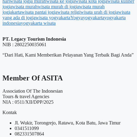
hari
wisata jogja murah
wisata ke jogja
wisata kota jogja
wisata kuliner
jogja
wisata murah
wisata murah di jogja
wisata murah
jogjakarta
wisata pantai jogja
wisata religi
wisata urah di jogja
wisata
yang ada di jogja
wisata yogyakarta
Yogya
yogyakarta
yogyakarta
indonesia
yogyakarta wisata
PT. Legacy Tourism Indonesia
NIB : 2802250035061
“Dari Hati, Kami Memberikan Pelayanan Yang Terbaik Bagi Anda”
Member Of ASITA
Association Of The Indonesian
Tours & travel Agencies
NIA : 0511/XII/DPP/2025
Kontak
Jl. Wukir, Torongrejo, Ratawu, Kota Batu, Jawa Timur
0341511099
082331507864